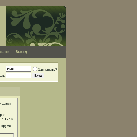
сылки
Выход
Запомнить?
оль
о одной
раз.
титься к
форуме.