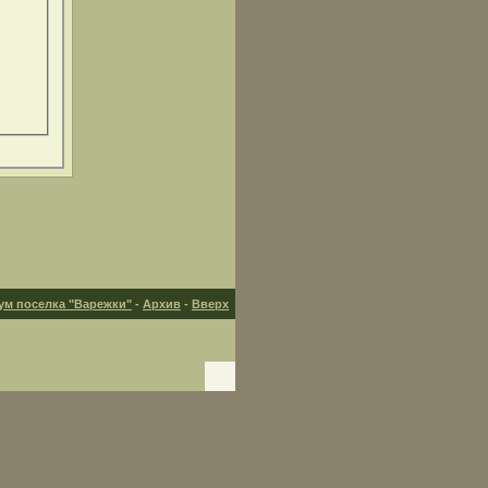
ум поселка "Варежки"
-
Архив
-
Вверх