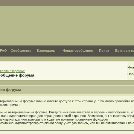
FAQ
Сообщество
Календарь
Новые сообщения
Поиск
Быстрые с
Имя
селка "Варежки"
Пар
ообщение форума
ие форума
торизованы на форуме или не имеете доступа к этой странице. Это могло произойти п
льких причин:
ы не авторизованы на форуме. Введите имя пользователя и пароль и попробуйте ещё 
 вас недостаточно прав для обращения к этой странице. Возможно, вы пытаетесь обра
ункциям администратора или к другим привилегированным функциям.
озможно, администратор отключил вашу учётную запись, или вы не активированы на 