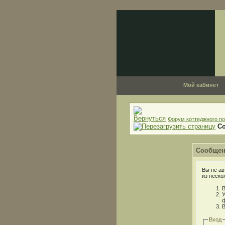
Мой кабинет
Форум коттеджного по
С
Сообщен
Вы не ав
из неско
В
У
ф
В
Вход