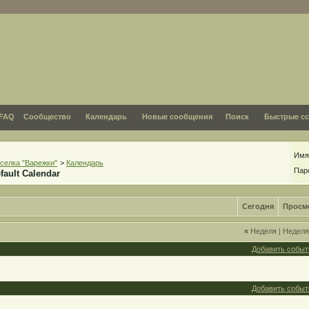
FAQ
Сообщество
Календарь
Новые сообщения
Поиск
Быстрые с
Имя
селка "Варежки"
>
Календарь
Пар
fault Calendar
Сегодня
Просм
«
Неделя
|
Недел
Добавить событ
Добавить событ