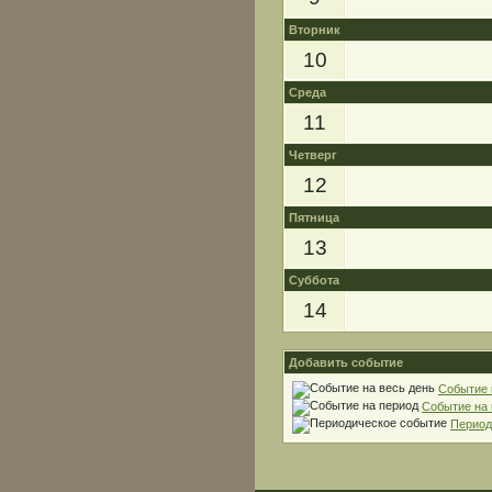
Вторник
10
Среда
11
Четверг
12
Пятница
13
Суббота
14
Добавить событие
Событие 
Событие на
Период