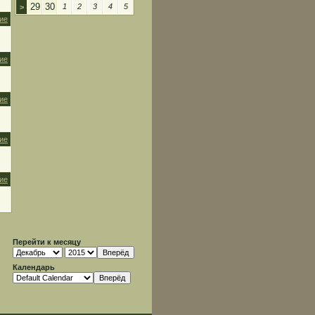
29
30
1
2
3
4
5
>
ие
ие
ие
ие
ие
Перейти к месяцу
Календарь