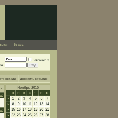
сылки
Выход
Запомнить?
оль
отр недели
Добавить событие
Ноябрь 2015
я
»
В
П
В
С
Ч
П
С
ие
1
2
3
4
5
6
7
>
8
9
10
11
12
13
14
>
15
16
17
18
19
20
21
>
ие
22
23
24
25
26
27
28
>