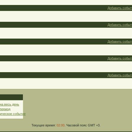
Добавить событ
Добавить событ
Добавить событ
Добавить событ
Добавить событ
на весь день
 период
ическое событие
Текущее время:
02:00
. Часовой пояс GMT +3.