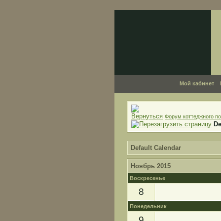
Мой кабинет
Форум коттеджного по
De
Default Calendar
Ноябрь 2015
Воскресенье
8
Понедельник
9