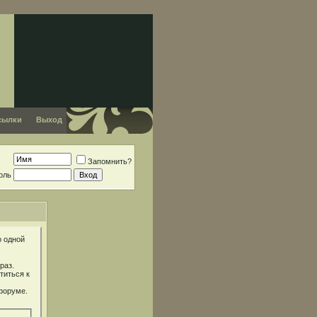
сылки
Выход
Запомнить?
оль
о одной
раз.
титься к
форуме.