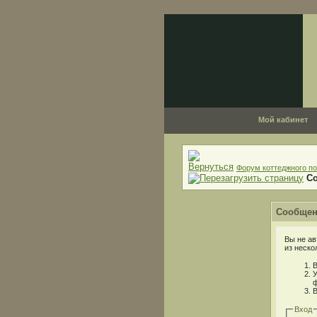
Мой кабинет
Форум коттеджного по
С
Сообщен
Вы не ав
из неско
В
У
ф
В
Вход