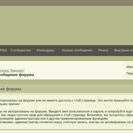
FAQ
Сообщество
Календарь
Новые сообщения
Поиск
Быстрые с
Имя
селка "Варежки"
Пар
ообщение форума
ие форума
торизованы на форуме или не имеете доступа к этой странице. Это могло произойти п
льких причин:
ы не авторизованы на форуме. Введите имя пользователя и пароль и попробуйте ещё 
 вас недостаточно прав для обращения к этой странице. Возможно, вы пытаетесь обра
ункциям администратора или к другим привилегированным функциям.
озможно, администратор отключил вашу учётную запись, или вы не активированы на 