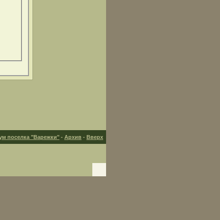
ум поселка "Варежки"
-
Архив
-
Вверх