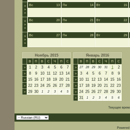
Вс
13
Пн
14
Вт
15
>
>
>
Вс
20
Пн
21
Вт
22
>
>
>
Вс
27
Пн
28
Вт
29
>
>
>
Ноябрь 2015
Январь 2016
В
П
В
С
Ч
П
С
В
П
В
С
Ч
П
С
1
2
3
4
5
6
7
1
2
27
28
29
30
31
>
>
8
9
10
11
12
13
14
3
4
5
6
7
8
9
>
>
15
16
17
18
19
20
21
10
11
12
13
14
15
16
>
>
22
23
24
25
26
27
28
17
18
19
20
21
22
23
>
>
29
30
24
25
26
27
28
29
30
1
2
3
4
5
>
>
31
1
2
3
4
5
6
>
Текущее врем
Powered b