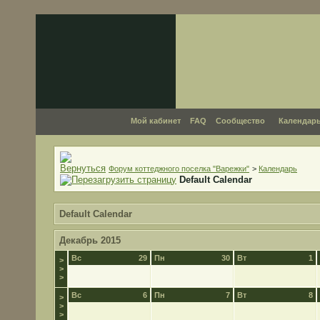
Мой кабинет
FAQ
Сообщество
Календар
Форум коттеджного поселка "Варежки"
>
Календарь
Default Calendar
Default Calendar
Декабрь 2015
Вс
29
Пн
30
Вт
1
>
>
>
Вс
6
Пн
7
Вт
8
>
>
>