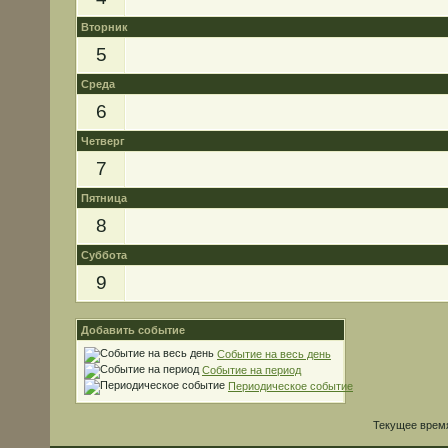
Вторник
5
Среда
6
Четверг
7
Пятница
8
Суббота
9
Добавить событие
Событие на весь день
Событие на период
Периодическое событие
Текущее врем