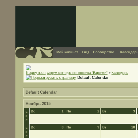
Мой кабинет
FAQ
Сообщество
Календар
Форум коттеджного поселка "Варежки"
>
Календарь
Default Calendar
Default Calendar
Ноябрь 2015
Вс
1
Пн
2
Вт
3
>
>
>
Вс
8
Пн
9
Вт
10
>
>
>