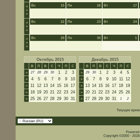
Вс
15
Пн
16
Вт
17
>
>
>
Вс
22
Пн
23
Вт
24
>
>
>
Вс
29
Пн
30
Вт
1
>
>
>
Октябрь 2015
Декабрь 2015
В
П
В
С
Ч
П
С
В
П
В
С
Ч
П
С
1
2
3
1
2
3
4
5
27
28
29
30
29
30
>
>
4
5
6
7
8
9
10
6
7
8
9
10
11
12
>
>
11
12
13
14
15
16
17
13
14
15
16
17
18
19
>
>
18
19
20
21
22
23
24
20
21
22
23
24
25
26
>
>
25
26
27
28
29
30
31
27
28
29
30
31
1
2
>
>
Текущее врем
Powered b
Copyright ©2000 - 2026,