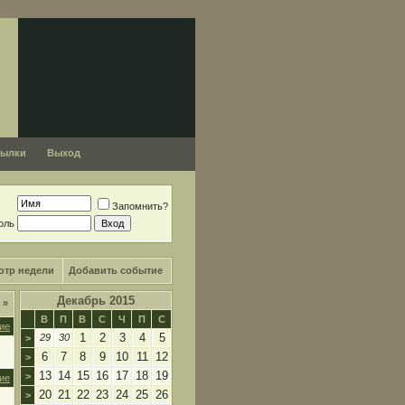
сылки
Выход
Запомнить?
оль
отр недели
Добавить событие
Декабрь 2015
я
»
В
П
В
С
Ч
П
С
ие
1
2
3
4
5
29
30
>
6
7
8
9
10
11
12
>
13
14
15
16
17
18
19
>
ие
20
21
22
23
24
25
26
>