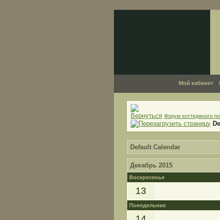
Мой кабинет
Форум коттеджного по
De
Default Calendar
Декабрь 2015
Воскресенье
13
Понедельник
14