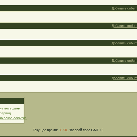
Добавить событ
Добавить событ
Добавить событ
Добавить событ
Добавить событ
на весь день
 период
ическое событие
Текущее время:
08:50
. Часовой пояс GMT +3.