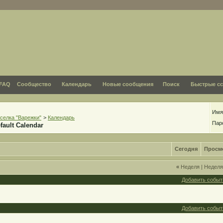
FAQ
Сообщество
Календарь
Новые сообщения
Поиск
Быстрые с
Имя
селка "Варежки"
>
Календарь
Пар
fault Calendar
Сегодня
Просм
«
Неделя
|
Недел
Добавить событ
Добавить событ