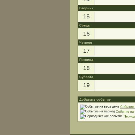
Вторник
15
Среда
16
Четверг
17
Пятница
18
Суббота
19
Добавить событие
Событие 
Событие на
Период