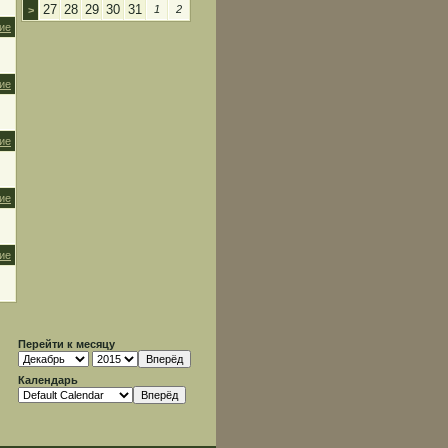
27
28
29
30
31
1
2
>
ие
ие
ие
ие
ие
Перейти к месяцу
Календарь