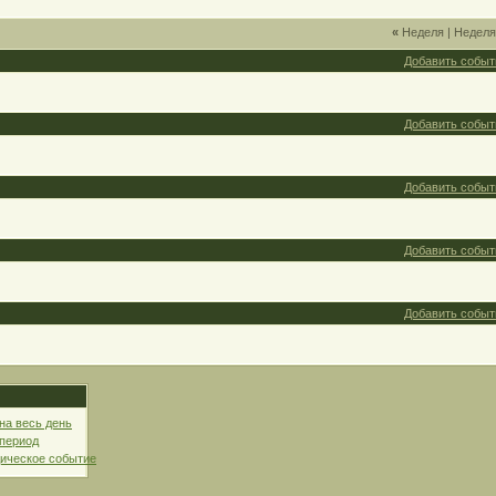
«
Неделя
|
Недел
Добавить событ
Добавить событ
Добавить событ
Добавить событ
Добавить событ
на весь день
 период
ическое событие