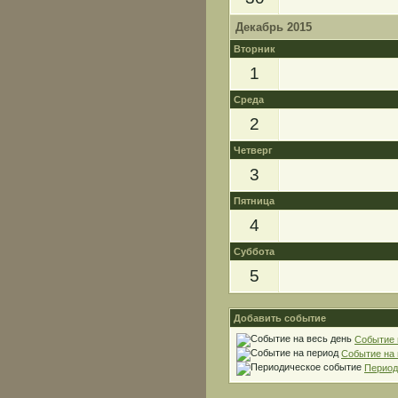
Декабрь 2015
Вторник
1
Среда
2
Четверг
3
Пятница
4
Суббота
5
Добавить событие
Событие 
Событие на
Период