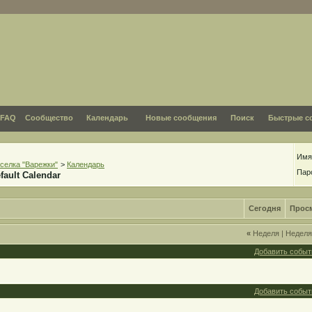
FAQ
Сообщество
Календарь
Новые сообщения
Поиск
Быстрые с
Имя
селка "Варежки"
>
Календарь
Пар
fault Calendar
Сегодня
Прос
«
Неделя
|
Недел
Добавить событ
Добавить событ