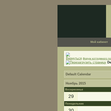
Мой кабинет
Форум коттеджного по
De
Default Calendar
Ноябрь 2015
Воскресенье
29
Понедельник
30