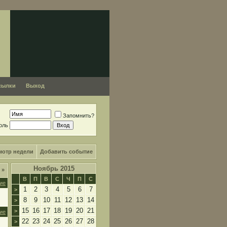
сылки
Выход
Запомнить?
оль
мотр недели
Добавить событие
Ноябрь 2015
я
»
В
П
В
С
Ч
П
С
ие
1
2
3
4
5
6
7
>
8
9
10
11
12
13
14
>
15
16
17
18
19
20
21
>
ие
22
23
24
25
26
27
28
>