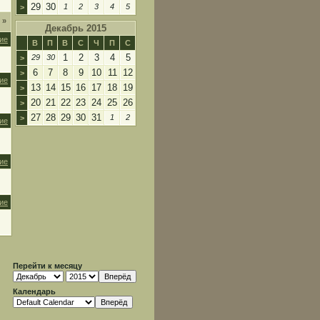
29
30
1
2
3
4
5
>
я
»
Декабрь 2015
ие
В
П
В
С
Ч
П
С
1
2
3
4
5
29
30
>
6
7
8
9
10
11
12
>
ие
13
14
15
16
17
18
19
>
20
21
22
23
24
25
26
>
27
28
29
30
31
1
2
>
ие
ие
ие
Перейти к месяцу
Календарь