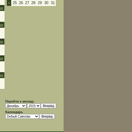
25
26
27
28
29
30
31
>
ие
ие
ие
ие
ие
Перейти к месяцу
Календарь