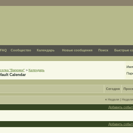
FAQ
Сообщество
Календарь
Новые сообщения
Поиск
Быстрые с
Имя
селка "Варежки"
>
Календарь
Пар
fault Calendar
Сегодня
Прос
«
Неделя
|
Недел
Добавить событ
Добавить событ