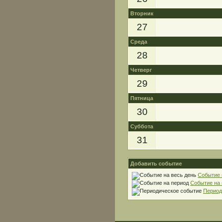
Вторник
27
Среда
28
Четверг
29
Пятница
30
Суббота
31
Добавить событие
Событие 
Событие на
Период