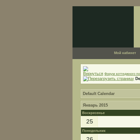
Мой кабинет
Форум коттеджного по
De
Default Calendar
Январь 2015
Воскресенье
25
Понедельник
26