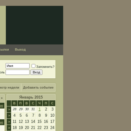
сылки
Выход
Запомнить?
оль
мотр недели
Добавить событие
Январь 2015
я
»
В
П
В
С
Ч
П
С
ие
1
2
3
28
29
30
31
>
4
5
6
7
8
9
10
>
11
12
13
14
15
16
17
>
ие
18
19
20
21
22
23
24
>