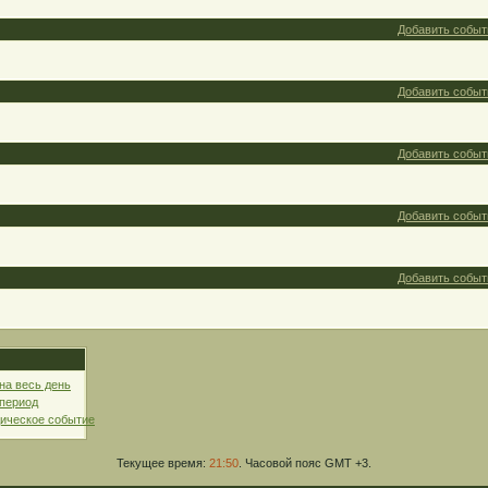
Добавить событ
Добавить событ
Добавить событ
Добавить событ
Добавить событ
на весь день
 период
ическое событие
Текущее время:
21:50
. Часовой пояс GMT +3.