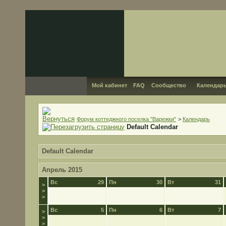
Мой кабинет
FAQ
Сообщество
Календар
Форум коттеджного поселка "Варежки"
>
Календарь
Default Calendar
Default Calendar
Апрель 2015
Вс
29
Пн
30
Вт
31
>
>
>
Вс
5
Пн
6
Вт
7
>
>
>