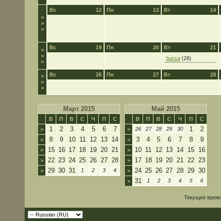
Вс
12
Пн
13
Вт
14
>
>
>
Вс
19
Пн
20
Вт
21
>
>
bursa
(28)
>
Вс
26
Пн
27
Вт
28
>
>
>
Март 2015
Май 2015
В
П
В
С
Ч
П
С
В
П
В
С
Ч
П
С
1
2
3
4
5
6
7
1
2
26
27
28
29
30
>
>
8
9
10
11
12
13
14
3
4
5
6
7
8
9
>
>
15
16
17
18
19
20
21
10
11
12
13
14
15
16
>
>
22
23
24
25
26
27
28
17
18
19
20
21
22
23
>
>
29
30
31
24
25
26
27
28
29
30
1
2
3
4
>
>
31
1
2
3
4
5
6
>
Текущее врем