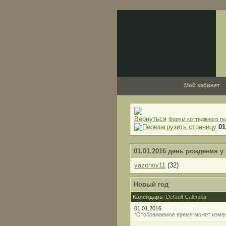
Мой кабинет
Форум коттеджного по
01
01.01.2016 день рождения у
vazonov11
(32)
Новый год
Календарь
: Default Calendar
01.01.2016
*Отображаемое время может измен