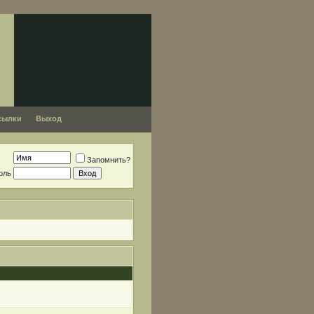
сылки
Выход
Запомнить?
оль