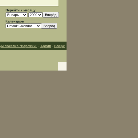
Перейти к месяцу
Календарь
ум поселка "Варежки"
-
Архив
-
Вверх