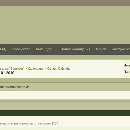
FAQ
Сообщество
Календарь
Новые сообщения
Поиск
Быстрые с
Имя
селка "Варежки"
>
Календарь
>
Default Calendar
Пар
.01.2016
 пользователей:
иться, в зависимости от настроек DST