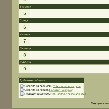
Вторник
5
Среда
6
Четверг
7
Пятница
8
Суббота
9
Добавить событие
Событие на весь день
Событие на период
Периодическое событие
Текущее врем