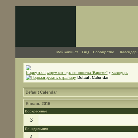
Мой кабинет
FAQ
Сообщество
Календар
Форум коттеджного поселка "Варежки"
>
Календарь
Default Calendar
Default Calendar
Январь 2016
Воскресенье
3
Понедельник
4