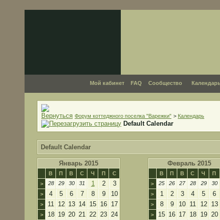
Мой кабинет
FAQ
Сообщество
Календар
Форум коттеджного поселка "Варежки"
>
Календарь
Default Calendar
Default Calendar
Январь 2015
Февраль 2015
В
П
В
С
Ч
П
С
В
П
В
С
Ч
П
1
2
3
28
29
30
31
25
26
27
28
29
30
>
>
4
5
6
7
8
9
10
1
2
3
4
5
6
>
>
11
12
13
14
15
16
17
8
9
10
11
12
13
>
>
18
19
20
21
22
23
24
15
16
17
18
19
20
>
>