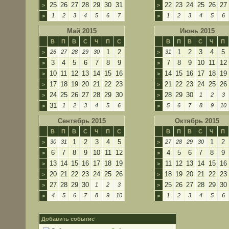
25
26
27
28
29
30
31
22
23
24
25
26
27
>
>
1
2
3
4
5
6
7
1
2
3
4
5
6
>
>
Май 2015
Июнь 2015
В
П
В
С
Ч
П
С
В
П
В
С
Ч
П
1
2
1
2
3
4
5
26
27
28
29
30
31
>
>
3
4
5
6
7
8
9
7
8
9
10
11
12
>
>
10
11
12
13
14
15
16
14
15
16
17
18
19
>
>
17
18
19
20
21
22
23
21
22
23
24
25
26
>
>
24
25
26
27
28
29
30
28
29
30
1
2
3
>
>
31
1
2
3
4
5
6
5
6
7
8
9
10
>
>
Сентябрь 2015
Октябрь 2015
В
П
В
С
Ч
П
С
В
П
В
С
Ч
П
1
2
3
4
5
1
2
30
31
27
28
29
30
>
>
6
7
8
9
10
11
12
4
5
6
7
8
9
>
>
13
14
15
16
17
18
19
11
12
13
14
15
16
>
>
20
21
22
23
24
25
26
18
19
20
21
22
23
>
>
27
28
29
30
25
26
27
28
29
30
1
2
3
>
>
4
5
6
7
8
9
10
1
2
3
4
5
6
>
>
Добавить событие