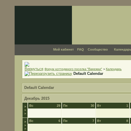
Мой кабинет
FAQ
Сообщество
Календар
Форум коттеджного поселка "Варежки"
>
Календарь
Default Calendar
Default Calendar
Декабрь 2015
Вс
29
Пн
30
Вт
1
>
>
>
Вс
6
Пн
7
Вт
8
>
>
>