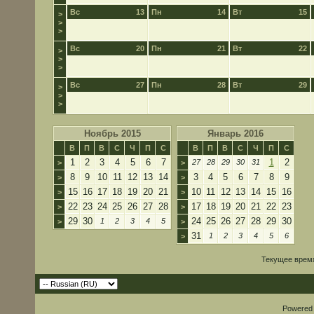
Вс
13
Пн
14
Вт
15
>
>
>
Вс
20
Пн
21
Вт
22
>
>
>
Вс
27
Пн
28
Вт
29
>
>
>
Ноябрь 2015
Январь 2016
В
П
В
С
Ч
П
С
В
П
В
С
Ч
П
С
1
2
3
4
5
6
7
1
2
27
28
29
30
31
>
>
8
9
10
11
12
13
14
3
4
5
6
7
8
9
>
>
15
16
17
18
19
20
21
10
11
12
13
14
15
16
>
>
22
23
24
25
26
27
28
17
18
19
20
21
22
23
>
>
29
30
24
25
26
27
28
29
30
1
2
3
4
5
>
>
31
1
2
3
4
5
6
>
Текущее врем
Powered b