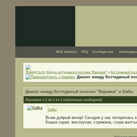
Мой кабинет
FAQ
Сообщество
Календар
Форум коттеджного поселка "Варежки"
>
Коттеджный посе
Диалог между Коттеджный пос
Диалог между Коттеджный поселок "Варежки" и Galka
Показано с 1 по
1
из
1
публичных сообщений
Galka
Всем добрый вечер! Сегодня у нас потерялась к
Кошка серая, вислоухая, стрижена, глаза желты