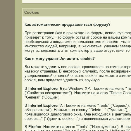
Cookies
Как автоматически представляться форуму?
При регистрации (как и при входе на форум, используя ф
приведёт к тому, что форум оставит cookie на вашем комп
необходимости ввода имени пользователя и пароля. Если 
множество людей, например, в библиотеке, учебном завед
могут использовать этот компьютер в ваше отсутствие, т
Как я могу удалить/очистить cookie?
Вы можете удалить все cookie, хранящиеся на компьютере
наверху страницы. В некоторых случаях, после возвращени
уведомляющей о полной очистке cookie, вы можете замети
cookie, вам придётся удалить их вручную.
В
Internet Explorer 6
на Windows XP: Нажмите на меню "Tool
("Свойства обозревателя"). Нажмите на кнопку "Delete Cook
"General" ("Общие").
В
Internet Explorer 7
: Нажмите на меню "Tools" ("Сервис").
обозревателя"). Нажмите на кнопку "Delete..." ("Удалить")
появившегося диалогового окна. Она находится в центральн
cookies..." ("Удалить cookie...") в появившемся диалоговом
В
Firefox
: Нажмите на меню "Tools" ("Инструменты"). В по