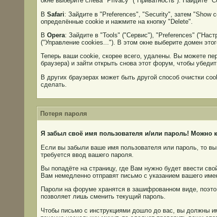
окне выберите слева "Privacy" ("Приватность"). Найдите "Co
В
Safari
: Зайдите в "Preferences", "Security", затем "Show
определённые cookie и нажмите на кнопку "Delete".
В
Opera
: Зайдите в "Tools" ("Сервис"), "Preferences" ("Нас
("Управление cookies..."). В этом окне выберите домен этог
Теперь ваши cookie, скорее всего, удалены. Вы можете пе
браузера) и зайти открыть снова этот форум, чтобы убеди
В других браузерах может быть другой способ очистки cook
сделать.
Потеря пароля
Я забыл своё имя пользователя и/или пароль! Можно к
Если вы забыли ваше имя пользователя или пароль, то вы 
требуется ввод вашего пароля.
Вы попадёте на страницу, где Вам нужно будет ввести сво
Вам немедленно отправят письмо с указанием вашего имен
Пароли на форуме хранятся в зашифрованном виде, поэто
позволяет лишь сменить текущий пароль.
Чтобы письмо с инструкциями дошло до вас, вы должны им