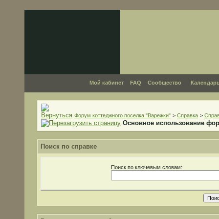
Мой кабинет
FAQ
Сообщество
Календар
Форум коттеджного поселка "Варежки"
>
Справка
>
Справ
Основное использование фо
Поиск по справке
Поиск по ключевым словам: