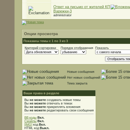
Ответ на письмо от жителей КП
Варежки-3
administrator
Опции просмотра
Показаны темы с 1 по 3 из 3
Критерий сортировки
Порядок отображения
Показать
Новые сообщения
Нет новых сообщений
Тема закрыта
Ваши права в разделе
Вы
не можете
создавать новые темы
Вы
не можете
отвечать в темах
Вы
не можете
прикреплять вложения
Вы
не можете
редактировать свои сообщения
BB коды
Вкл.
Смайлы
Вкл.
[IMG]
код
Вкл.
HTML код
Выкл.