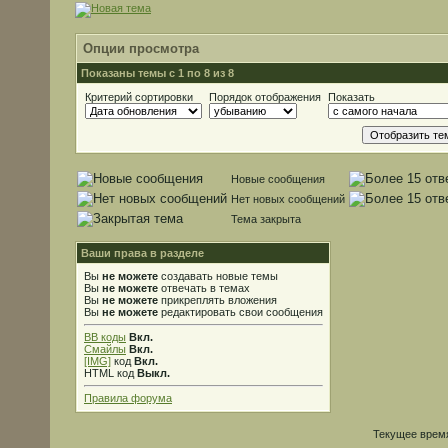
Опции просмотра
Показаны темы с 1 по 8 из 8
Критерий сортировки
Порядок отображения
Показать
Новые сообщения
Нет новых сообщений
Тема закрыта
Ваши права в разделе
Вы
не можете
создавать новые темы
Вы
не можете
отвечать в темах
Вы
не можете
прикреплять вложения
Вы
не можете
редактировать свои сообщения
BB коды
Вкл.
Смайлы
Вкл.
[IMG]
код
Вкл.
HTML код
Выкл.
Правила форума
Текущее врем