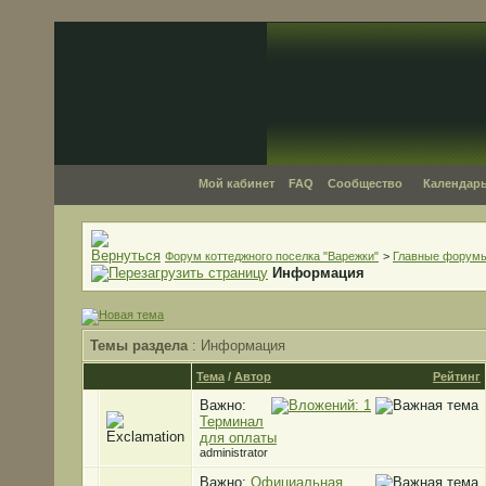
Мой кабинет
FAQ
Сообщество
Календар
Форум коттеджного поселка "Варежки"
>
Главные форум
Информация
Темы раздела
: Информация
Тема
/
Автор
Рейтинг
Важно:
Терминал
для оплаты
administrator
Важно:
Официальная