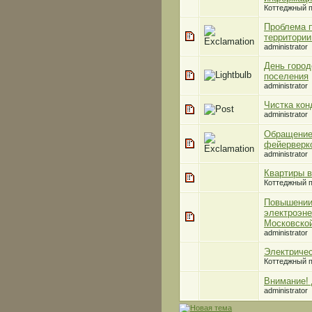
Коттеджный п
Проблема п
территории
administrator
День город
поселения
administrator
Чистка кон
administrator
Обращение
фейерверк
administrator
Квартиры в
Коттеджный п
Повышении
электроэне
Московской
administrator
Электричес
Коттеджный п
Внимание! 
administrator