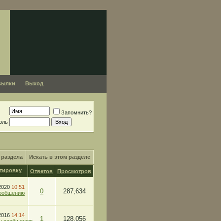
сылки
Выход
Запомнить?
оль
 раздела
Искать в этом разделе
Ответов
Просмотров
.2020
10:51
0
287,634
.2016
14:14
1
128,056