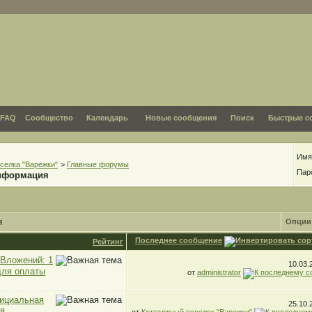
FAQ
Сообщество
Календарь
Новые сообщения
Поиск
Быстрые с
Имя
селка "Варежки"
>
Главные форумы
Пар
нформация
я
Опции
Последнее сообщение
Рейтинг
10.03
для оплаты
от
administrator
ициальная
25.10
я