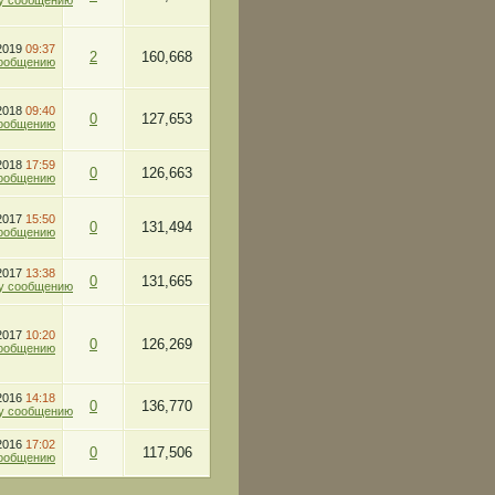
.2019
09:37
2
160,668
.2018
09:40
0
127,653
.2018
17:59
0
126,663
.2017
15:50
0
131,494
.2017
13:38
0
131,665
.2017
10:20
0
126,269
.2016
14:18
0
136,770
.2016
17:02
0
117,506