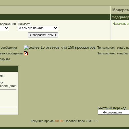
Модерат
Модератор
Наталья
,
a
тображения
Показать
 сообщения
Популярная тема с 
овых сообщений
Популярная тема без
акрыта
мы
ия
 сообщения
Быстрый переход
Текущее время:
00:00
. Часовой пояс GMT +3.