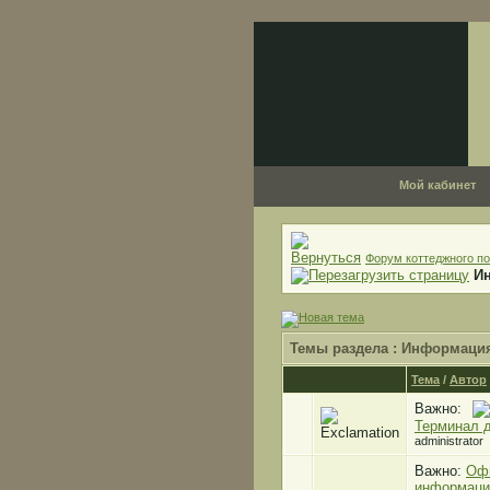
Мой кабинет
Форум коттеджного по
И
Темы раздела
: Информаци
Тема
/
Автор
Важно:
Терминал 
administrator
Важно:
Оф
информаци