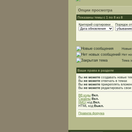
Опции просмотра
Показаны темы с 1 по 8 из 8
Критерий сортировки
Порядок о
Новые
Нет н
Тема з
Ваши права в разделе
Вы
не можете
создавать новые те
Вы
не можете
отвечать в темах
Вы
не можете
прикреплять вложен
Вы
не можете
редактировать свои
BB коды
Вкл.
Смайлы
Вкл.
[IMG]
код
Вкл.
HTML код
Выкл.
Правила форума