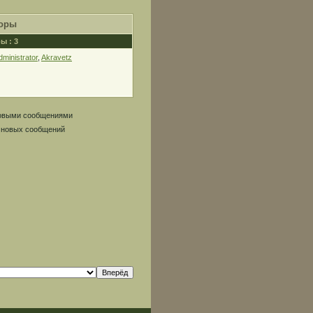
оры
ы : 3
dministrator
,
Akravetz
новыми сообщениями
 новых сообщений