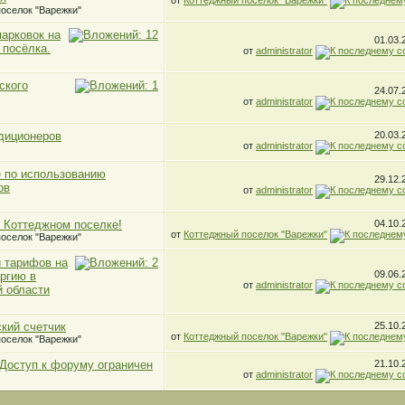
от
Коттеджный поселок "Варежки"
оселок "Варежки"
арковок на
01.03
 посёлка.
от
administrator
ского
24.07
от
administrator
диционеров
20.03
от
administrator
 по использованию
29.12
ов
от
administrator
 Коттеджном поселке!
04.10
от
Коттеджный поселок "Варежки"
оселок "Варежки"
 тарифов на
09.06
ргию в
от
administrator
 области
кий счетчик
25.10
от
Коттеджный поселок "Варежки"
оселок "Варежки"
Доступ к форуму ограничен
21.10
от
administrator