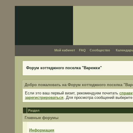
Мой кабинет
FAQ
Сообщество
Календар
Форум коттеджного поселка "Варежки"
Добро пожаловать на Форум коттеджного поселка "Вар
Если это ваш первый визит, рекомендуем почитать
справк
зарегистрироваться
. Для просмотра сообщений выберите
Раздел
Главные форумы
Информация