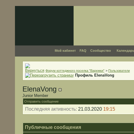
Мой кабинет
FAQ
Сообщество
Календар
Форум коттеджного поселка "Варежки"
>
Пользователи
Профиль ElenaVong
ElenaVong
Junior Member
Отправить сообщение
Последняя активность:
21.03.2020
19:15
Публичные сообщения