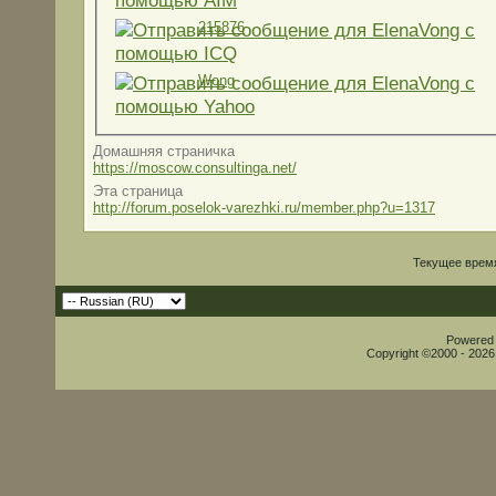
215876
Wong
Домашняя страничка
https://moscow.consultinga.net/
Эта страница
http://forum.poselok-varezhki.ru/member.php?u=1317
Текущее врем
Powered b
Copyright ©2000 - 2026,