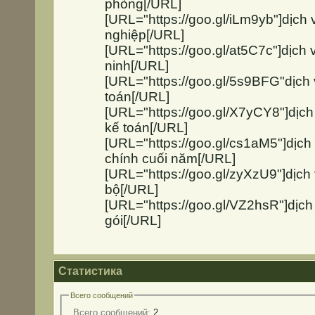
phòng[/URL]
[URL="https://goo.gl/iLm9yb"]dịch
nghiệp[/URL]
[URL="https://goo.gl/at5C7c"]dịch v
ninh[/URL]
[URL="https://goo.gl/5s9BFG"dịch 
toán[/URL]
[URL="https://goo.gl/X7yCY8"]dịch
kế toán[/URL]
[URL="https://goo.gl/cs1aM5"]dịch 
chính cuối năm[/URL]
[URL="https://goo.gl/zyXzU9"]dịch 
bộ[/URL]
[URL="https://goo.gl/VZ2hsR"]dịch 
gói[/URL]
Статистика
Всего сообщений
Всего сообщений:
2