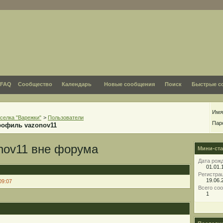
FAQ
Сообщество
Календарь
Новые сообщения
Поиск
Быстрые с
Имя
селка "Варежки"
>
Пользователи
Пар
рофиль vazonov11
Мини-ста
Дата рож
01.01.
Регистра
19.06.
09:07
Всего со
1