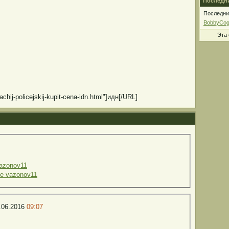
Последни
Последние
BobbyCo
Эта
achij-policejskij-kupit-cena-idn.html"]идн[/URL]
azonov11
е vazonov11
.06.2016
09:07