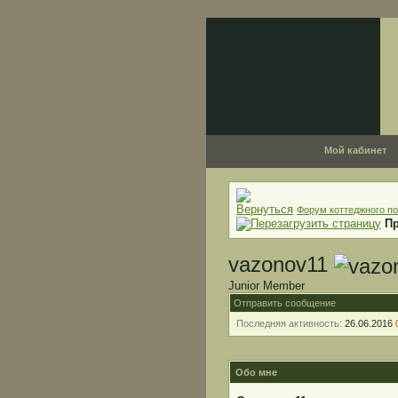
Мой кабинет
Форум коттеджного по
П
vazonov11
Junior Member
Отправить сообщение
Последняя активность:
26.06.2016
Обо мне