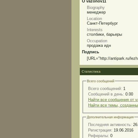
О vazonov11
Biography
менеджер
Location
Санкт-Петербург
Interests
столбики, барьеры
Occupation
продажа идн
Подпись
[URL="http://antipark.ru/lezh
Статистика
Всего сообщений
Всего сообщений:
1
Сообщений в день:
0.00
Найти все сообщения от v
Найти все темы, созданны
Дополнительная информация
Последняя активность:
26
Регистрация:
19.06.2016
Рефералы:
0