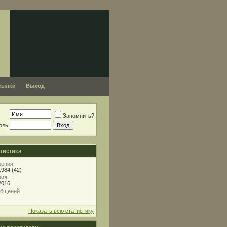
сылки
Выход
Запомнить?
оль
тистика
дения
1984 (42)
ция
2016
общений
Показать всю статистику