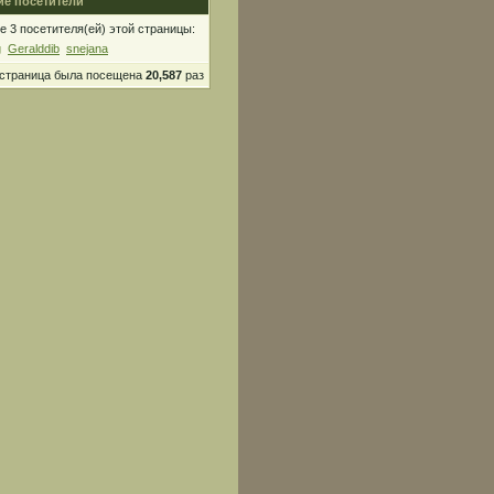
е посетители
 3 посетителя(ей) этой страницы:
g
Geralddib
snejana
 страница была посещена
20,587
раз