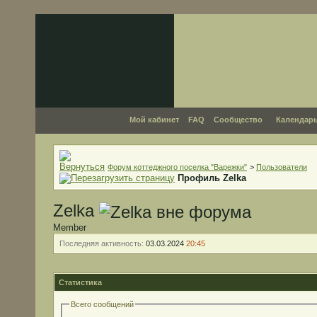
Мой кабинет
FAQ
Сообщество
Календар
Форум коттеджного поселка "Варежки"
>
Пользователи
Профиль Zelka
Zelka
Member
Последняя активность:
03.03.2024
20:45
Статистика
Всего сообщений