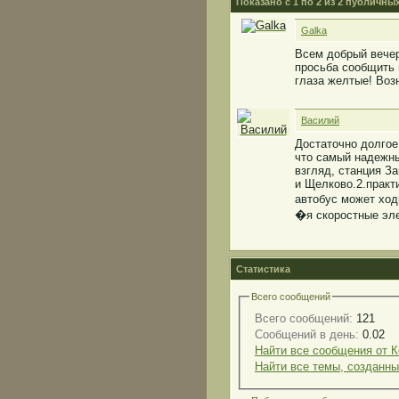
Показано с 1 по
2
из
2
публичных
Galka
Всем добрый вечер
просьба сообщить 
глаза желтые! Воз
Василий
Достаточно долгое
что самый надежны
взгляд, станция З
и Щелково.2.практи
автобус может ход
�я скоростные эле
Статистика
Всего сообщений
Всего сообщений:
121
Сообщений в день:
0.02
Найти все сообщения от 
Найти все темы, созданн