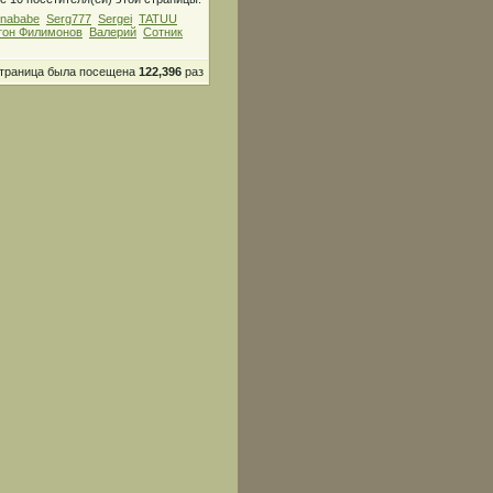
nababe
Serg777
Sergei
TATUU
тон Филимонов
Валерий
Сотник
страница была посещена
122,396
раз