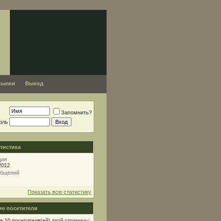
сылки
Выход
Запомнить?
оль
тистика
ция
2012
общений
Показать всю статистику
е посетители
 10 посетителя(ей) этой страницы: