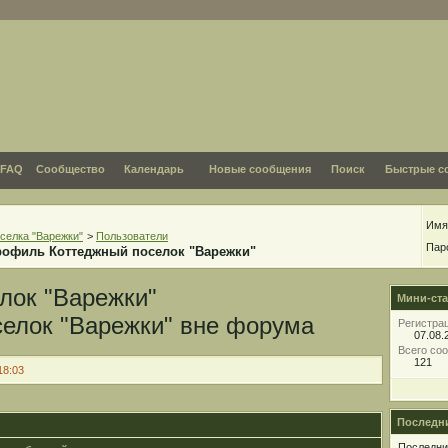
FAQ
Сообщество
Календарь
Новые сообщения
Поиск
Быстрые с
Имя
селка "Варежки"
>
Пользователи
Пар
рофиль Коттеджный поселок "Варежки"
лок "Варежки"
Мини-ста
Регистра
07.08.
Всего со
121
18:03
Последни
Последние