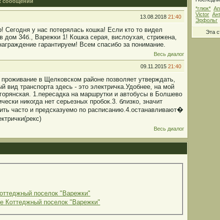
 сообщений
*глюк*
An
Victor
Ан
13.08.2018
21:40
Эрфольг
! Сегодня у нас потерялась кошка! Если кто то видел
Эта 
в дом 34б., Варежки 1! Кошка серая, вислоухая, стрижена,
награждение гарантируем! Всем спасибо за понимание.
Весь диалог
09.11.2015
21:40
 проживание в Щелковском районе позволяет утверждать,
й вид транспорта здесь - это электричка.Удобнее, на мой
агорянская. 1.пересадка на маршрутки и автобусы в Болшево
чески никогда нет серьезных пробок.3. близко, значит
ить часто и предсказуемо по расписанию.4.останавливают�
ктрички(рекс)
Весь диалог
Коттеджный поселок "Варежки"
ые Коттеджный поселок "Варежки"