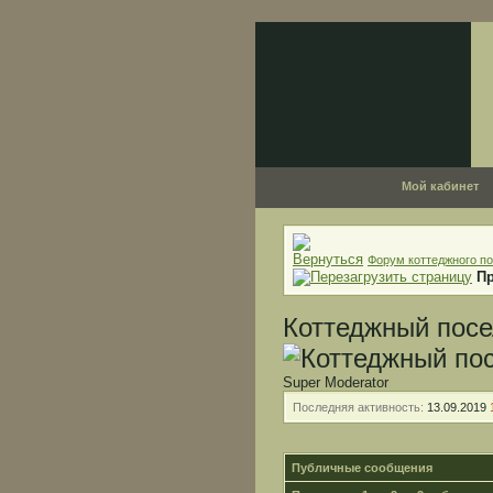
Мой кабинет
Форум коттеджного по
П
Коттеджный посе
Super Moderator
Последняя активность:
13.09.2019
Публичные сообщения