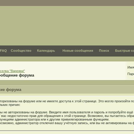
FAQ
Сообщество
Календарь
Новые сообщения
Поиск
Быстрые с
Имя
селка "Варежки"
Пар
ообщение форума
ие форума
торизованы на форуме или не имеете доступа к этой странице. Это могло произойти п
льких причин:
ы не авторизованы на форуме. Введите имя пользователя и пароль и попробуйте ещё 
 вас недостаточно прав для обращения к этой странице. Возможно, вы пытаетесь обра
ункциям администратора или к другим привилегированным функциям.
озможно, администратор отключил вашу учётную запись, или вы не активированы на 