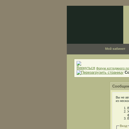
Мой кабинет
Форум коттеджного по
С
Сообщен
Вы не ав
из неско
В
У
ф
В
Вход