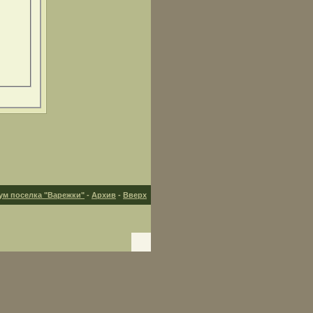
ум поселка "Варежки"
-
Архив
-
Вверх