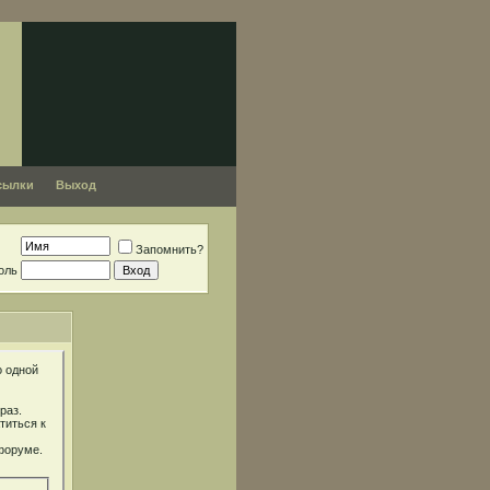
сылки
Выход
Запомнить?
оль
о одной
раз.
титься к
форуме.