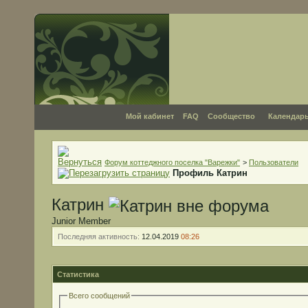
Мой кабинет
FAQ
Сообщество
Календар
Форум коттеджного поселка "Варежки"
>
Пользователи
Профиль Катрин
Катрин
Junior Member
Последняя активность:
12.04.2019
08:26
Статистика
Всего сообщений