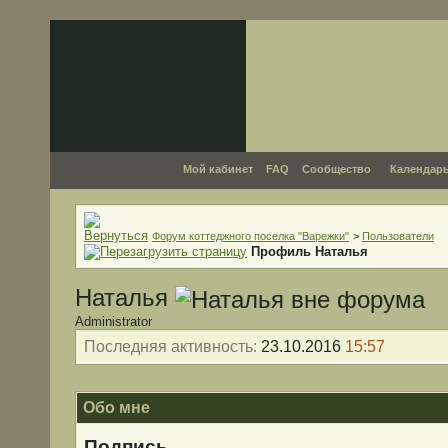
Мой кабинет
FAQ
Сообщество
Календар
Форум коттеджного поселка "Варежки"
>
Пользователи
Профиль Наталья
Наталья
Administrator
Последняя активность:
23.10.2016
15:57
Обо мне
Подпись