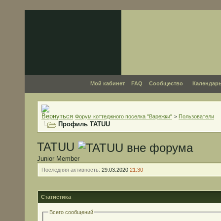
Мой кабинет
FAQ
Сообщество
Календар
Форум коттеджного поселка "Варежки"
>
Пользователи
Профиль TATUU
TATUU
Junior Member
Последняя активность:
29.03.2020
21:30
Статистика
Всего сообщений