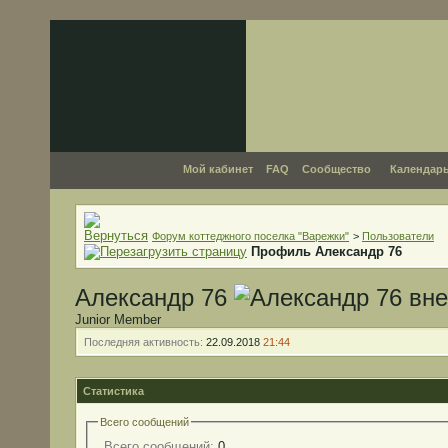
Мой кабинет
FAQ
Сообщество
Календар
Форум коттеджного поселка "Варежки"
>
Пользователи
Профиль Александр 76
Александр 76
Junior Member
Последняя активность:
22.09.2018
21:44
Статистика
Всего сообщений
Всего сообщений:
0