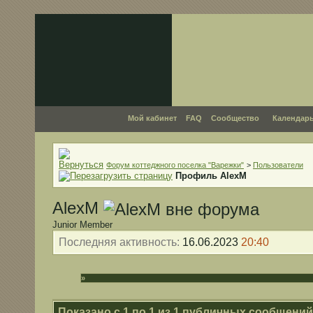
Мой кабинет
FAQ
Сообщество
Календар
Форум коттеджного поселка "Варежки"
>
Пользователи
Профиль AlexM
AlexM
Junior Member
Последняя активность:
16.06.2023
20:40
»
Показано с 1 по
1
из
1
публичных сообщений