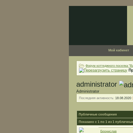
Мой кабинет
Форум коттеджного поселка "В
Пр
administrator
Administrator
Последняя активность:
18.08.2020
Публичные сообщения
Показано с 1 по
1
из
1
публичных
Бронислав