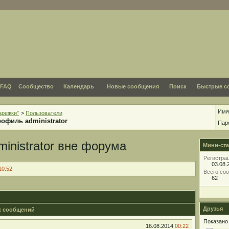
FAQ
Сообщество
Календарь
Новые сообщения
Поиск
Быстрые с
Имя
арежки"
>
Пользователи
офиль administrator
Пар
Мини-ста
Регистра
03.08.
10:52
Всего со
62
Друзья
 сообщений
Показано 
16.08.2014
00:22