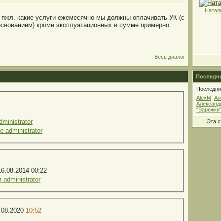
Натал
 пжл. какие услуги ежемесячно мы должны оплачивать УК (с
снованием) кроме эксплуатационных в сумме примерно
Весь диалог
Последни
Последние
AlexM
An
Александ
"Варежки
ministrator
Эта 
 administrator
6.08.2014 00:22
administrator
.08.2020
10:52