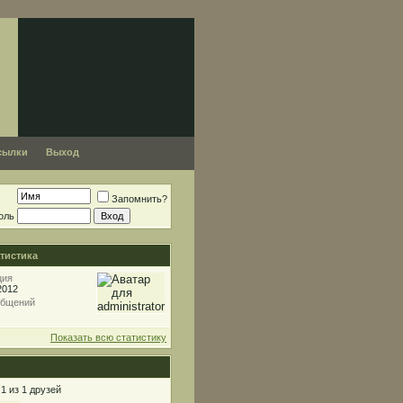
сылки
Выход
Запомнить?
оль
тистика
ция
2012
общений
Показать всю статистику
1 из 1 друзей