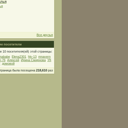
ья
Все друзья
е посетители
 10 посетителя(ей) этой страницы:
nababe
Elena2301
hlv-13
mnavern
р 76
Алексей
Ирина Смирнова
УК
"
домовой
страница была посещена
218,610
раз