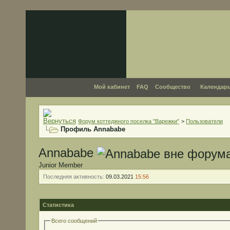
Мой кабинет
FAQ
Сообщество
Календар
Форум коттеджного поселка "Варежки"
>
Пользователи
Профиль Annababe
Annababe
Junior Member
Последняя активность:
09.03.2021
15:56
Статистика
Всего сообщений