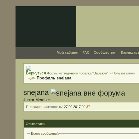
Мой кабинет
FAQ
Сообщество
Календар
Форум коттеджного поселка "Варежки"
>
Пользователи
Профиль snejana
snejana
Junior Member
Последняя активность:
27.09.2017
09:37
Статистика
Всего сообщений