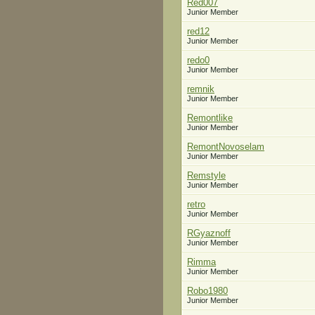
Red007
Junior Member
red12
Junior Member
redo0
Junior Member
remnik
Junior Member
Remontlike
Junior Member
RemontNovoselam
Junior Member
Remstyle
Junior Member
retro
Junior Member
RGyaznoff
Junior Member
Rimma
Junior Member
Robo1980
Junior Member