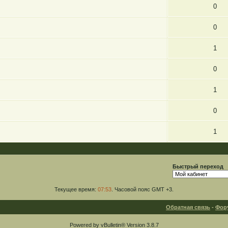
0
0
1
0
1
0
1
Быстрый переход
Текущее время:
07:53
. Часовой пояс GMT +3.
Обратная связь
-
Фор
Powered by vBulletin® Version 3.8.7