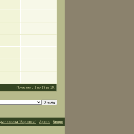
Показано с 1 по 19 из 19.
ум поселка "Варежки"
-
Архив
-
Вверх