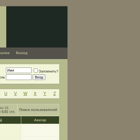
сылки
Выход
Запомнить?
оль
U
V
W
X
Y
Z
из 19.
Поиск пользователей
о
0.01
сек.
й
Аватар