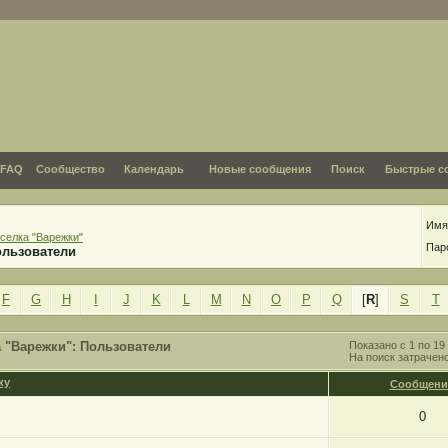
FAQ
Сообщество
Календарь
Новые сообщения
Поиск
Быстрые с
Имя
селка "Варежки"
Пар
ользователи
F
G
H
I
J
K
L
M
N
O
P
Q
[
R
]
S
T
 "Варежки": Пользователи
Показано с 1 по 19 
На поиск затрачен
Сообщени
0