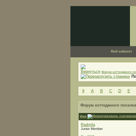
Мой кабинет
Форум коттеджного по
П
#
A
B
C
D
E
Форум коттеджного поселка
Имя
Radmila
Junior Member