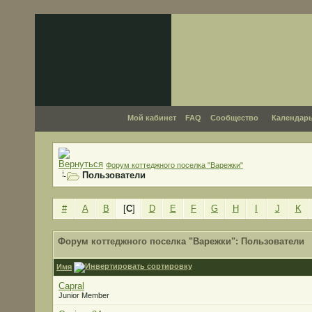
Мой кабинет
FAQ
Сообщество
Календар
Форум коттеджного поселка "Варежки"
Пользователи
#
A
B
[
C
]
D
E
F
G
H
I
J
K
Форум коттеджного поселка "Варежки": Пользователи
Имя
Capral
Junior Member