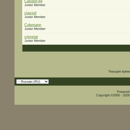
Casipor-84
Junior Member
classid
Junior Member
Colemann
Junior Member
crimstar
Junior Member
Текущее врем
Powered b
Copyright ©2000 - 2026,