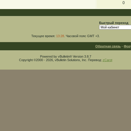
0
Быстрый переход
Текущее время:
13:28
. Часовой пояс GMT +3.
Обратная связь
-
Фор
Powered by vBulletin® Version 3.8.7
Copyright ©2000 - 2026, vBulletin Solutions, Inc. Перевод:
zCarot