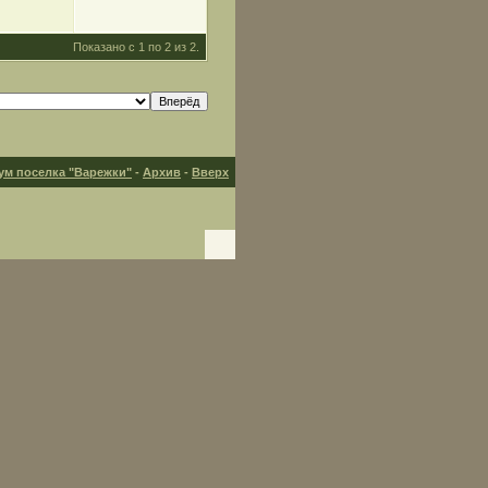
Показано с 1 по 2 из 2.
ум поселка "Варежки"
-
Архив
-
Вверх