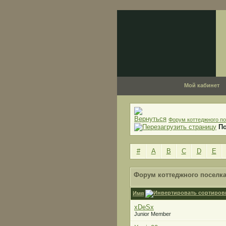
Мой кабинет
Форум коттеджного по
П
#
A
B
C
D
E
Форум коттеджного поселка
Имя
xDeSx
Junior Member