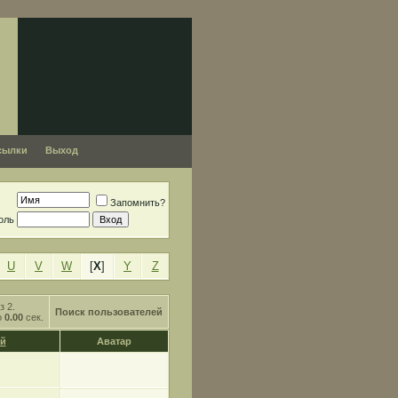
сылки
Выход
Запомнить?
оль
U
V
W
[
X
]
Y
Z
з 2.
Поиск пользователей
о
0.00
сек.
й
Аватар