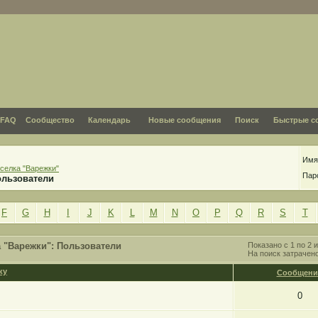
FAQ
Сообщество
Календарь
Новые сообщения
Поиск
Быстрые с
Имя
селка "Варежки"
Пар
ользователи
F
G
H
I
J
K
L
M
N
O
P
Q
R
S
T
 "Варежки": Пользователи
Показано с 1 по 2 и
На поиск затрачен
Сообщени
0