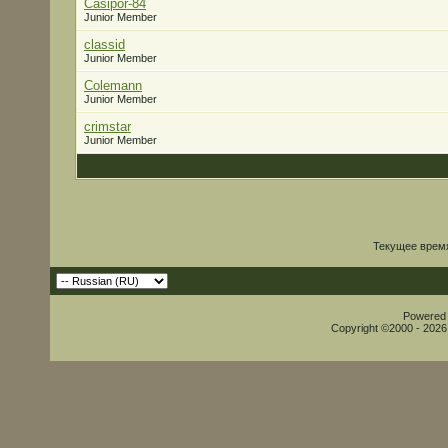
Casipor-84
Junior Member
classid
Junior Member
Colemann
Junior Member
crimstar
Junior Member
Текущее врем
Powered b
Copyright ©2000 - 2026,