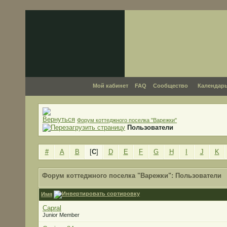
Мой кабинет
FAQ
Сообщество
Календар
Форум коттеджного поселка "Варежки"
Пользователи
#
A
B
[
C
]
D
E
F
G
H
I
J
K
Форум коттеджного поселка "Варежки": Пользователи
Имя
Capral
Junior Member