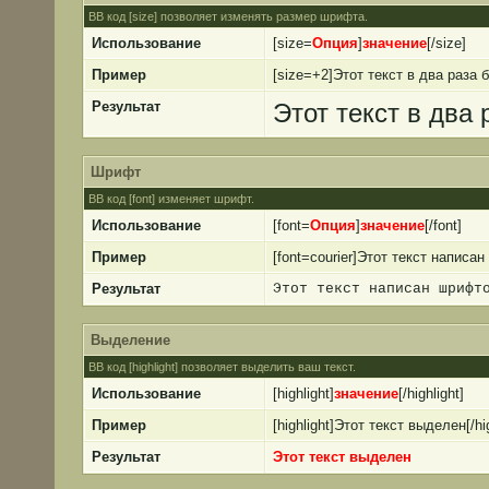
BB код [size] позволяет изменять размер шрифта.
Использование
[size=
Опция
]
значение
[/size]
Пример
[size=+2]Этот текст в два раза 
Результат
Этот текст в два
Шрифт
BB код [font] изменяет шрифт.
Использование
[font=
Опция
]
значение
[/font]
Пример
[font=courier]Этот текст написан
Результат
Этот текст написан шрифт
Выделение
BB код [highlight] позволяет выделить ваш текст.
Использование
[highlight]
значение
[/highlight]
Пример
[highlight]Этот текст выделен[/hig
Результат
Этот текст выделен