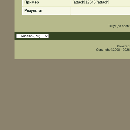
Пример
[attach]12345[/attach]
Результат
Текущее врем
Powered b
Copyright ©2000 - 2026,