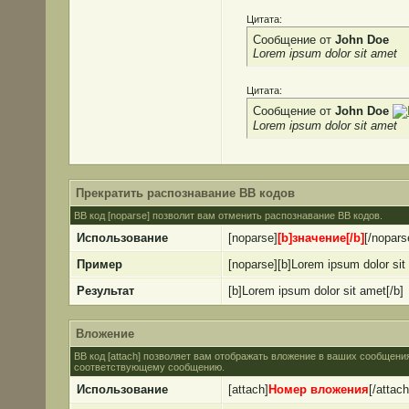
Цитата:
Сообщение от
John Doe
Lorem ipsum dolor sit amet
Цитата:
Сообщение от
John Doe
Lorem ipsum dolor sit amet
Прекратить распознавание BB кодов
BB код [noparse] позволит вам отменить распознавание BB кодов.
Использование
[noparse]
[b]значение[/b]
[/nopars
Пример
[noparse][b]Lorem ipsum dolor sit
Результат
[b]Lorem ipsum dolor sit amet[/b]
Вложение
BB код [attach] позволяет вам отображать вложение в ваших сообщени
соответствующему сообщению.
Использование
[attach]
Номер вложения
[/attach