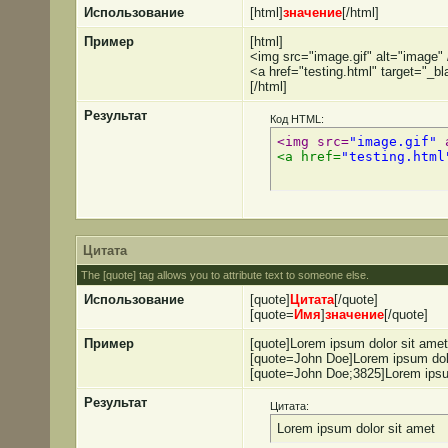
Использование
[html]
значение
[/html]
Пример
[html]
<img src="image.gif" alt="image" 
<a href="testing.html" target="_b
[/html]
Результат
Код HTML:
<img src=
"image.gif"
 
<a href=
"testing.html
Цитата
The [quote] tag allows you to attribute text to someone else.
Использование
[quote]
Цитата
[/quote]
[quote=
Имя
]
значение
[/quote]
Пример
[quote]Lorem ipsum dolor sit amet
[quote=John Doe]Lorem ipsum dolo
[quote=John Doe;3825]Lorem ipsum
Результат
Цитата:
Lorem ipsum dolor sit amet