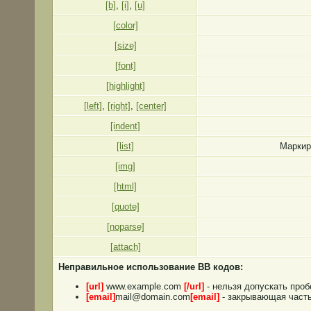
[b]
,
[i]
,
[u]
[color]
[size]
[font]
[highlight]
[left]
,
[right]
,
[center]
[indent]
[list]
Маркир
[img]
[html]
[quote]
[noparse]
[attach]
Неправильное использование BB кодов:
[url]
www.example.com
[/url]
- нельзя допускать проб
[email]
mail@domain.com
[email]
- закрывающая часть