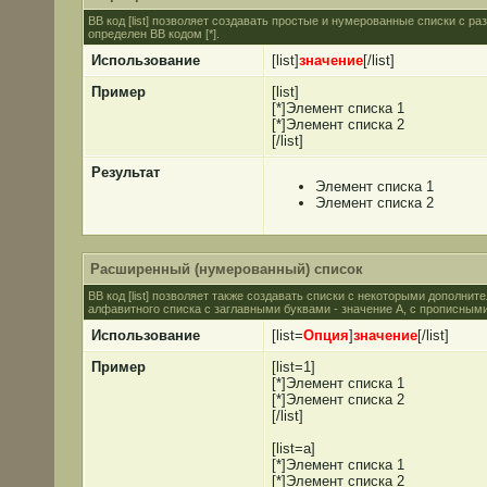
BB код [list] позволяет создавать простые и нумерованные списки с 
определен BB кодом [*].
Использование
[list]
значение
[/list]
Пример
[list]
[*]Элемент списка 1
[*]Элемент списка 2
[/list]
Результат
Элемент списка 1
Элемент списка 2
Расширенный (нумерованный) список
BB код [list] позволяет также создавать списки с некоторыми дополни
алфавитного списка с заглавными буквами - значение A, с прописными 
Использование
[list=
Опция
]
значение
[/list]
Пример
[list=1]
[*]Элемент списка 1
[*]Элемент списка 2
[/list]
[list=a]
[*]Элемент списка 1
[*]Элемент списка 2