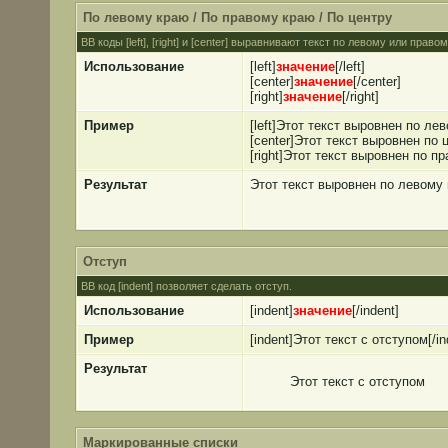
По левому краю / По правому краю / По центру
BB коды [left], [right] и [center] выравнивают текст по левому или прав
Использование
[left]
значение
[/left]
[center]
значение
[/center]
[right]
значение
[/right]
Пример
[left]Этот текст выровнен по лев
[center]Этот текст выровнен по ц
[right]Этот текст выровнен по пр
Результат
Этот текст выровнен по левому
Отступ
BB код [indent] позволяет сделать отступ.
Использование
[indent]
значение
[/indent]
Пример
[indent]Этот текст с отступом[/in
Результат
Этот текст с отступом
Маркированные списки