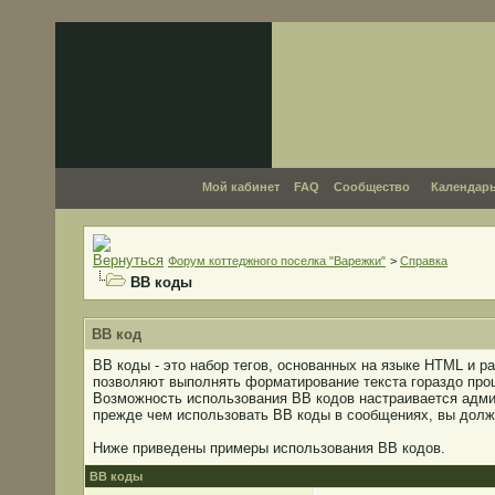
Мой кабинет
FAQ
Сообщество
Календар
Форум коттеджного поселка "Варежки"
>
Справка
BB коды
BB код
BB коды - это набор тегов, основанных на языке HTML и 
позволяют выполнять форматирование текста гораздо про
Возможность использования BB кодов настраивается адми
прежде чем использовать BB коды в сообщениях, вы долж
Ниже приведены примеры использования BB кодов.
BB коды