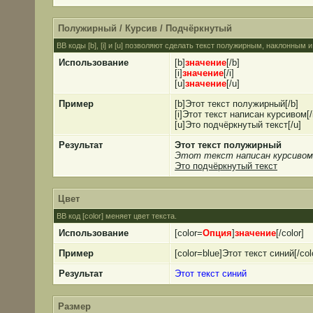
Полужирный / Курсив / Подчёркнутый
BB коды [b], [i] и [u] позволяют сделать текст полужирным, наклонным
Использование
[b]
значение
[/b]
[i]
значение
[/i]
[u]
значение
[/u]
Пример
[b]Этот текст полужирный[/b]
[i]Этот текст написан курсивом[/i
[u]Это подчёркнутый текст[/u]
Результат
Этот текст полужирный
Этот текст написан курсивом
Это подчёркнутый текст
Цвет
BB код [color] меняет цвет текста.
Использование
[color=
Опция
]
значение
[/color]
Пример
[color=blue]Этот текст синий[/col
Результат
Этот текст синий
Размер