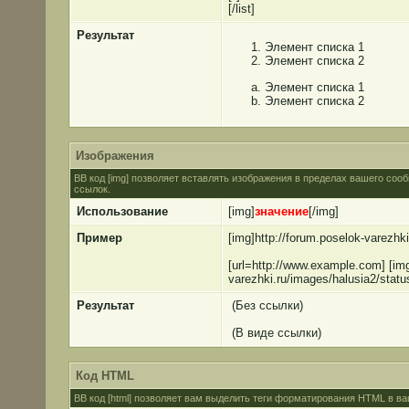
[/list]
Результат
Элемент списка 1
Элемент списка 2
Элемент списка 1
Элемент списка 2
Изображения
BB код [img] позволяет вставлять изображения в пределах вашего соо
ссылок.
Использование
[img]
значение
[/img]
Пример
[img]http://forum.poselok-varezhk
[url=http://www.example.com] [img
varezhki.ru/images/halusia2/statu
Результат
(Без ссылки)
(В виде ссылки)
Код HTML
BB код [html] позволяет вам выделить теги форматирования HTML в ва