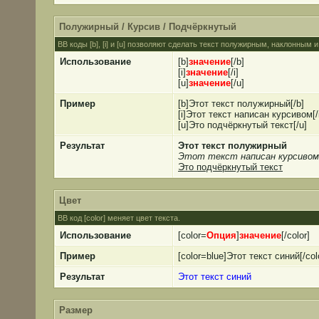
Полужирный / Курсив / Подчёркнутый
BB коды [b], [i] и [u] позволяют сделать текст полужирным, наклонным
Использование
[b]
значение
[/b]
[i]
значение
[/i]
[u]
значение
[/u]
Пример
[b]Этот текст полужирный[/b]
[i]Этот текст написан курсивом[/i
[u]Это подчёркнутый текст[/u]
Результат
Этот текст полужирный
Этот текст написан курсивом
Это подчёркнутый текст
Цвет
BB код [color] меняет цвет текста.
Использование
[color=
Опция
]
значение
[/color]
Пример
[color=blue]Этот текст синий[/col
Результат
Этот текст синий
Размер