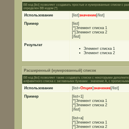
BB код [list] позволяет создавать простые и нумерованные списки с 
определен BB кодом [*].
Использование
[list]
значение
[/list]
Пример
[list]
[*]Элемент списка 1
[*]Элемент списка 2
[/list]
Результат
Элемент списка 1
Элемент списка 2
Расширенный (нумерованный) список
BB код [list] позволяет также создавать списки с некоторыми дополни
алфавитного списка с заглавными буквами - значение A, с прописными 
Использование
[list=
Опция
]
значение
[/list]
Пример
[list=1]
[*]Элемент списка 1
[*]Элемент списка 2
[/list]
[list=a]
[*]Элемент списка 1
[*]Элемент списка 2