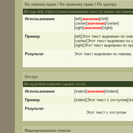
По левому краю / По правому краю / По центру
BB коды [left], [right] и [center] выравнивают текст по левому или прав
Использование
[left]
значение
[/left]
[center]
значение
[/center]
[right]
значение
[/right]
Пример
[left]Этот текст выровнен по лев
[center]Этот текст выровнен по ц
[right]Этот текст выровнен по пр
Результат
Этот текст выровнен по левому
Отступ
BB код [indent] позволяет сделать отступ.
Использование
[indent]
значение
[/indent]
Пример
[indent]Этот текст с отступом[/in
Результат
Этот текст с отступом
Маркированные списки