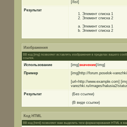
[/list]
Результат
Элемент списка 1
Элемент списка 2
Элемент списка 1
Элемент списка 2
Изображения
BB код [img] позволяет вставлять изображения в пределах вашего соо
ссылок.
Использование
[img]
значение
[/img]
Пример
[img]http://forum.poselok-varezhk
[url=http://www.example.com] [img
varezhki.ru/images/halusia2/statu
Результат
(Без ссылки)
(В виде ссылки)
Код HTML
BB код [html] позволяет вам выделить теги форматирования HTML в ва