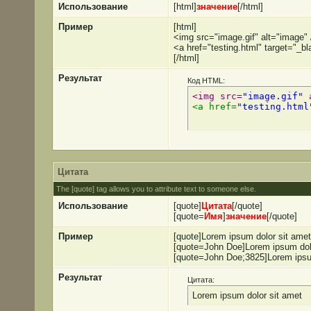
Использование
[html]
значение
[/html]
Пример
[html]
<img src="image.gif" alt="image" 
<a href="testing.html" target="_b
[/html]
Результат
Код HTML:
<img src=
"image.gif"
 
<a href=
"testing.html
Цитата
The [quote] tag allows you to attribute text to someone else.
Использование
[quote]
Цитата
[/quote]
[quote=
Имя
]
значение
[/quote]
Пример
[quote]Lorem ipsum dolor sit amet
[quote=John Doe]Lorem ipsum dolo
[quote=John Doe;3825]Lorem ipsum
Результат
Цитата:
Lorem ipsum dolor sit amet