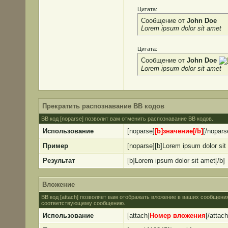
Цитата:
Сообщение от
John Doe
Lorem ipsum dolor sit amet
Цитата:
Сообщение от
John Doe
Lorem ipsum dolor sit amet
Прекратить распознавание BB кодов
BB код [noparse] позволит вам отменить распознавание BB кодов.
Использование
[noparse]
[b]значение[/b]
[/nopars
Пример
[noparse][b]Lorem ipsum dolor sit
Результат
[b]Lorem ipsum dolor sit amet[/b]
Вложение
BB код [attach] позволяет вам отображать вложение в ваших сообщени
соответствующему сообщению.
Использование
[attach]
Номер вложения
[/attach