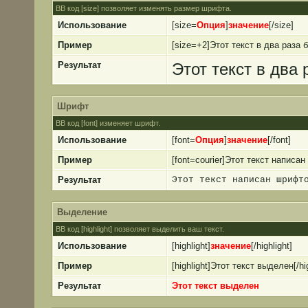
BB код [size] позволяет изменять размер шрифта.
Использование
[size=
Опция
]
значение
[/size]
Пример
[size=+2]Этот текст в два раза 
Результат
Этот текст в два
Шрифт
BB код [font] изменяет шрифт.
Использование
[font=
Опция
]
значение
[/font]
Пример
[font=courier]Этот текст написан
Результат
Этот текст написан шрифт
Выделение
BB код [highlight] позволяет выделить ваш текст.
Использование
[highlight]
значение
[/highlight]
Пример
[highlight]Этот текст выделен[/hig
Результат
Этот текст выделен