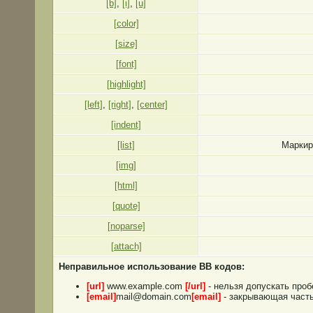
[b]
,
[i]
,
[u]
[color]
[size]
[font]
[highlight]
[left]
,
[right]
,
[center]
[indent]
[list]
Маркир
[img]
[html]
[quote]
[noparse]
[attach]
Неправильное использование BB кодов:
[url]
www.example.com
[/url]
- нельзя допускать проб
[email]
mail@domain.com
[email]
- закрывающая часть