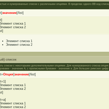
 простые и нумерованные списки с различными опциями. В пределах одного BB код спис
st]
значение
[/list]
st]
]Элемент списка 1
]Элемент списка 2
ist]
Элемент списка 1
Элемент списка 2
й) список
давать списки с некоторыми дополнительными опциями. Для нумерованного списка опция
квами - значение A, с прописными буквами - значение а. Для больших римских цифр - I
st=
Опция
]
значение
[/list]
st=1]
]Элемент списка 1
]Элемент списка 2
ist]
st=a]
]Элемент списка 1
]Элемент списка 2