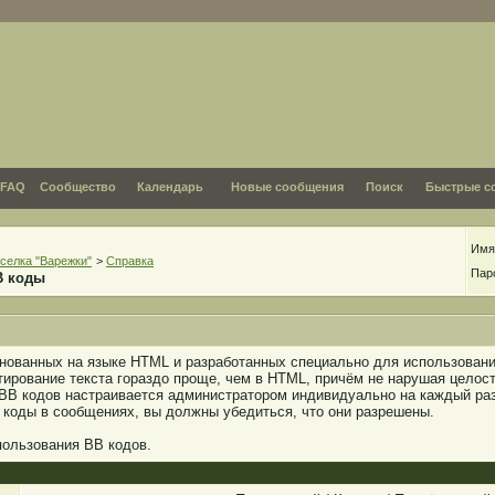
FAQ
Сообщество
Календарь
Новые сообщения
Поиск
Быстрые с
Имя
селка "Варежки"
>
Справка
Пар
B коды
основанных на языке HTML и разработанных специально для использова
ирование текста гораздо проще, чем в HTML, причём не нарушая целост
BB кодов настраивается администратором индивидуально на каждый ра
 коды в сообщениях, вы должны убедиться, что они разрешены.
ользования BB кодов.