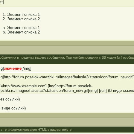
ist]
Элемент списка 1
Элемент списка 2
Элемент списка 1
Элемент списка 2
изображения в пределах вашего сообщения. При комбинировании с BB кодом [url] изобр
mg]
значение
[/img]
mg]http://forum.poselok-varezhki.ru/images/halusia2/statusicon/forum_new.gif
rl=http://www.example.com] [img]http://forum.poselok-
rezhki.ru/images/halusia2/statusicon/forum_new.gif[/img] [/url] (В виде ссылк
ез ссылки)
 виде ссылки)
ить теги форматирования HTML в вашем тексте.