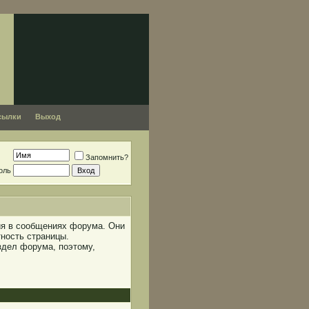
сылки
Выход
Запомнить?
оль
ния в сообщениях форума. Они
ность страницы.
здел форума, поэтому,