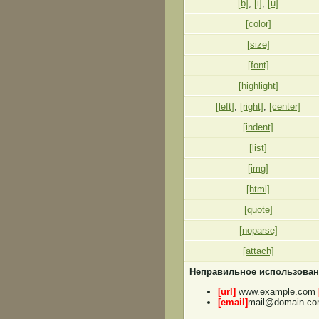
[b]
,
[i]
,
[u]
[color]
[size]
[font]
[highlight]
[left]
,
[right]
,
[center]
[indent]
[list]
[img]
[html]
[quote]
[noparse]
[attach]
Неправильное использован
[url]
www.example.com
[email]
mail@domain.c