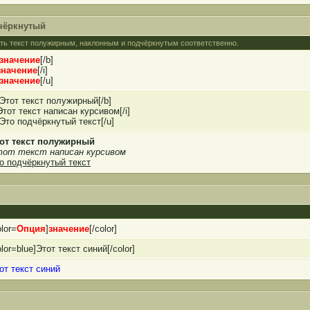
дчёркнутый
делать текст полужирным, наклонным и подчёркнутым соответственно.
значение
[/b]
значение
[/i]
значение
[/u]
]Этот текст полужирный[/b]
]Этот текст написан курсивом[/i]
]Это подчёркнутый текст[/u]
от текст полужирный
от текст написан курсивом
о подчёркнутый текст
olor=
Опция
]
значение
[/color]
olor=blue]Этот текст синий[/color]
от текст синий