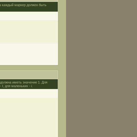
ка каждый маркер должен быть
 должна иметь значение 1. Для
, для маленьких - i.