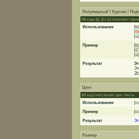
Полужирный / Курсив / По
BB коды [b], [i] и [u] позволяют с
Использование
[b]
[i]
[u]
Пример
[b
[i
[u
Результат
Эт
Эт
Эт
Цвет
BB код [color] меняет цвет текста.
Использование
[c
Пример
[c
Результат
Эт
Размер