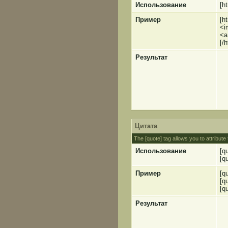
Использование
[h
Пример
[h
<i
<a
[/h
Результат
Цитата
The [quote] tag allows you to attribute
Использование
[q
[q
Пример
[q
[q
[q
Результат