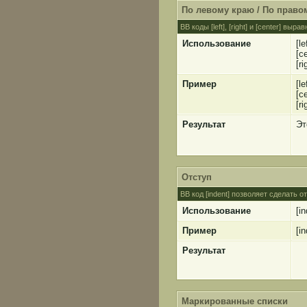
По левому краю / По правом
BB коды [left], [right] и [center] 
Использование
[le
[c
[ri
Пример
[l
[c
[r
Результат
Эт
Отступ
BB код [indent] позволяет сделать о
Использование
[i
Пример
[i
Результат
Маркированные списки