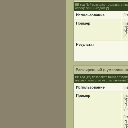
BB код [list] позволяет создавать
определен BB кодом [*].
Использование
[li
Пример
[li
[*
[*
[/l
Результат
Расширенный (нумерованны
BB код [list] позволяет также соз
алфавитного списка с заглавными бу
Использование
[li
Пример
[li
[*
[*
[/l
[li
[*
[*