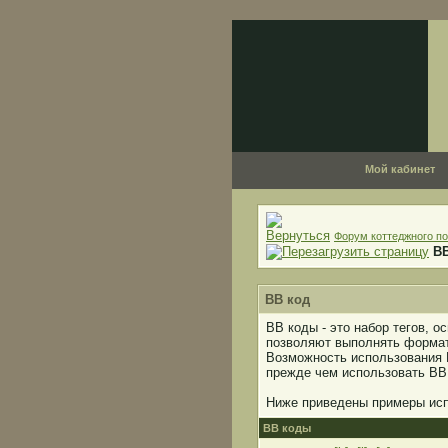
Мой кабинет
Форум коттеджного по
B
BB код
BB коды - это набор тегов, 
позволяют выполнять формат
Возможность использования 
прежде чем использовать BB
Ниже приведены примеры исп
BB коды