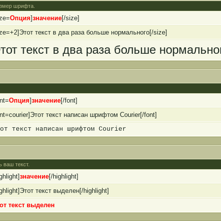
размер шрифта.
ize=
Опция
]
значение
[/size]
ize=+2]Этот текст в два раза больше нормального[/size]
тот текст в два раза больше нормально
ont=
Опция
]
значение
[/font]
ont=courier]Этот текст написан шрифтом Courier[/font]
от текст написан шрифтом Courier
ь ваш текст.
ghlight]
значение
[/highlight]
ighlight]Этот текст выделен[/highlight]
от текст выделен