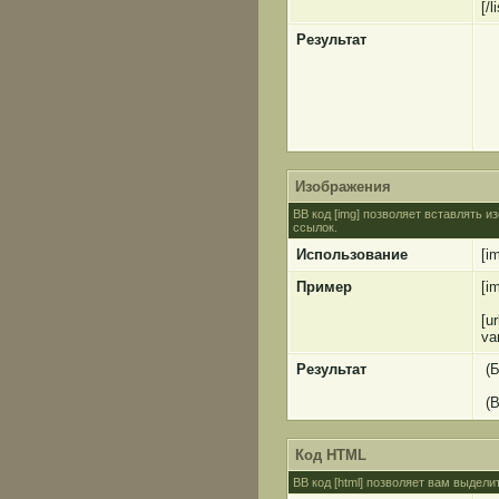
[/l
Результат
Изображения
BB код [img] позволяет вставлять 
ссылок.
Использование
[i
Пример
[i
[u
va
Результат
(Б
(В
Код HTML
BB код [html] позволяет вам выдел