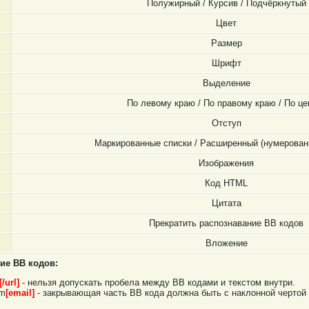
Полужирный / Курсив / Подчёркнутый
Цвет
Размер
Шрифт
Выделение
По левому краю / По правому краю / По це
Отступ
Маркированные списки / Расширенный (нумерован
Изображения
Код HTML
Цитата
Прекратить распознавание BB кодов
Вложение
ие BB кодов:
[/url]
- нельзя допускать пробела между BB кодами и текстом внутри.
om
[email]
- закрывающая часть BB кода должна быть с наклонной чертой 