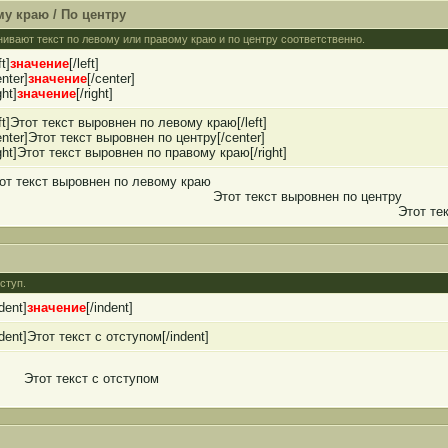
у краю / По центру
выравнивают текст по левому или правому краю и по центру соответственно.
ft]
значение
[/left]
enter]
значение
[/center]
ght]
значение
[/right]
eft]Этот текст выровнен по левому краю[/left]
enter]Этот текст выровнен по центру[/center]
ight]Этот текст выровнен по правому краю[/right]
от текст выровнен по левому краю
Этот текст выровнен по центру
Этот те
тступ.
ndent]
значение
[/indent]
ndent]Этот текст с отступом[/indent]
Этот текст с отступом