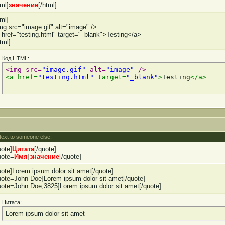
tml]
значение
[/html]
tml]
mg src="image.gif" alt="image" />
 href="testing.html" target="_blank">Testing</a>
tml]
Код HTML:
<img src=
"image.gif"
 alt=
"image"
 />
<a href=
"testing.html"
 target=
"_blank"
>
Testing
</a>
 text to someone else.
uote]
Цитата
[/quote]
uote=
Имя
]
значение
[/quote]
uote]Lorem ipsum dolor sit amet[/quote]
uote=John Doe]Lorem ipsum dolor sit amet[/quote]
uote=John Doe;3825]Lorem ipsum dolor sit amet[/quote]
Цитата:
Lorem ipsum dolor sit amet