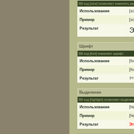
BB код [size] позволяет изменять 
Использование
[s
Пример
[s
Результат
Э
Шрифт
BB код [font] изменяет шрифт.
Использование
[f
Пример
[f
Результат
Эт
Выделение
BB код [highlight] позволяет выделит
Использование
[hi
Пример
[h
Результат
Эт