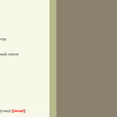
нтру
ный) список
(слеш) (
[/email]
)