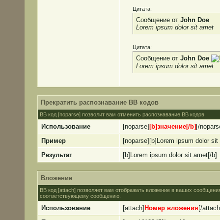
Цитата:
Сообщение от
John Doe
Lorem ipsum dolor sit amet
Цитата:
Сообщение от
John Doe
Lorem ipsum dolor sit amet
Прекратить распознавание BB кодов
BB код [noparse] позволит вам отменить распознавание BB кодов.
Использование
[noparse]
[b]значение[/b]
[/nopars
Пример
[noparse][b]Lorem ipsum dolor sit
Результат
[b]Lorem ipsum dolor sit amet[/b]
Вложение
BB код [attach] позволяет вам отображать вложение в ваших сообщени
соответствующему сообщению.
Использование
[attach]
Номер вложения
[/attach