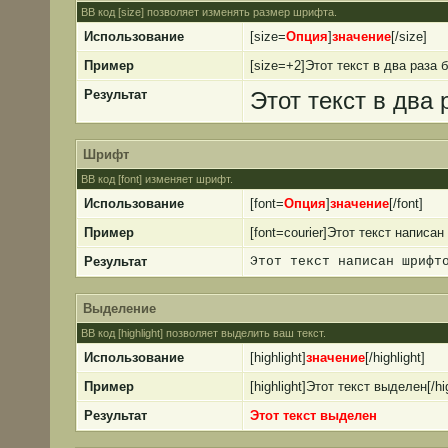
BB код [size] позволяет изменять размер шрифта.
Использование
[size=
Опция
]
значение
[/size]
Пример
[size=+2]Этот текст в два раза 
Результат
Этот текст в два
Шрифт
BB код [font] изменяет шрифт.
Использование
[font=
Опция
]
значение
[/font]
Пример
[font=courier]Этот текст написан
Результат
Этот текст написан шрифт
Выделение
BB код [highlight] позволяет выделить ваш текст.
Использование
[highlight]
значение
[/highlight]
Пример
[highlight]Этот текст выделен[/hig
Результат
Этот текст выделен