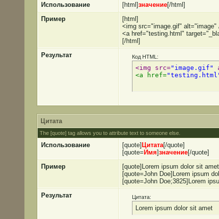
Использование
[html]
значение
[/html]
Пример
[html]
<img src="image.gif" alt="image" 
<a href="testing.html" target="_b
[/html]
Результат
Код HTML:
<img src=
"image.gif"
 
<a href=
"testing.html
Цитата
The [quote] tag allows you to attribute text to someone else.
Использование
[quote]
Цитата
[/quote]
[quote=
Имя
]
значение
[/quote]
Пример
[quote]Lorem ipsum dolor sit amet
[quote=John Doe]Lorem ipsum dolo
[quote=John Doe;3825]Lorem ipsum
Результат
Цитата:
Lorem ipsum dolor sit amet