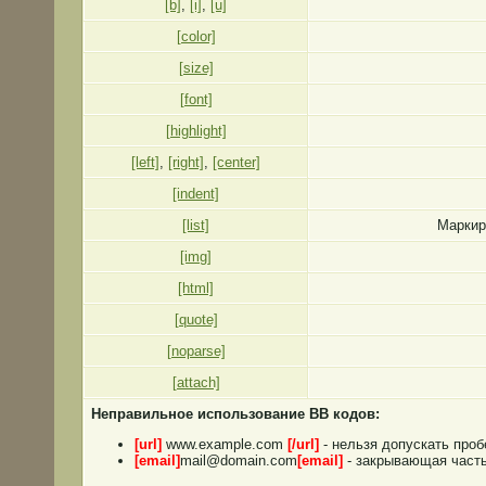
[b]
,
[i]
,
[u]
[color]
[size]
[font]
[highlight]
[left]
,
[right]
,
[center]
[indent]
[list]
Маркир
[img]
[html]
[quote]
[noparse]
[attach]
Неправильное использование BB кодов:
[url]
www.example.com
[/url]
- нельзя допускать проб
[email]
mail@domain.com
[email]
- закрывающая часть