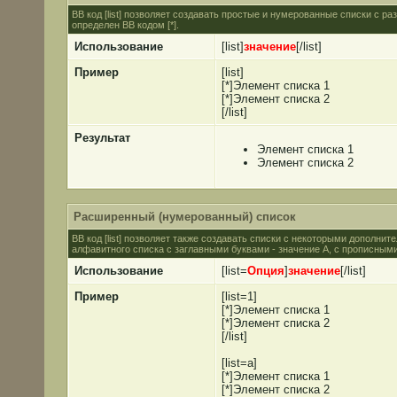
BB код [list] позволяет создавать простые и нумерованные списки с 
определен BB кодом [*].
Использование
[list]
значение
[/list]
Пример
[list]
[*]Элемент списка 1
[*]Элемент списка 2
[/list]
Результат
Элемент списка 1
Элемент списка 2
Расширенный (нумерованный) список
BB код [list] позволяет также создавать списки с некоторыми дополни
алфавитного списка с заглавными буквами - значение A, с прописными 
Использование
[list=
Опция
]
значение
[/list]
Пример
[list=1]
[*]Элемент списка 1
[*]Элемент списка 2
[/list]
[list=a]
[*]Элемент списка 1
[*]Элемент списка 2