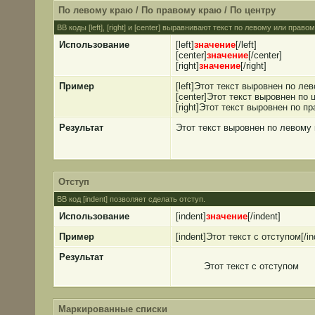
По левому краю / По правому краю / По центру
BB коды [left], [right] и [center] выравнивают текст по левому или прав
Использование
[left]
значение
[/left]
[center]
значение
[/center]
[right]
значение
[/right]
Пример
[left]Этот текст выровнен по лев
[center]Этот текст выровнен по ц
[right]Этот текст выровнен по пр
Результат
Этот текст выровнен по левому
Отступ
BB код [indent] позволяет сделать отступ.
Использование
[indent]
значение
[/indent]
Пример
[indent]Этот текст с отступом[/in
Результат
Этот текст с отступом
Маркированные списки