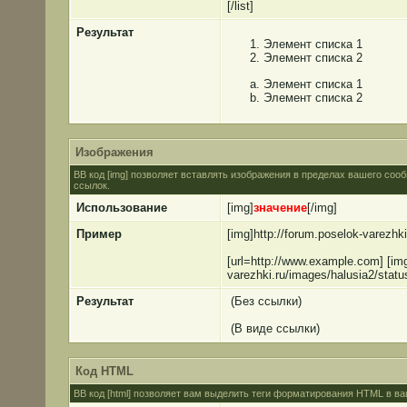
[/list]
Результат
Элемент списка 1
Элемент списка 2
Элемент списка 1
Элемент списка 2
Изображения
BB код [img] позволяет вставлять изображения в пределах вашего соо
ссылок.
Использование
[img]
значение
[/img]
Пример
[img]http://forum.poselok-varezhk
[url=http://www.example.com] [img
varezhki.ru/images/halusia2/statu
Результат
(Без ссылки)
(В виде ссылки)
Код HTML
BB код [html] позволяет вам выделить теги форматирования HTML в ва