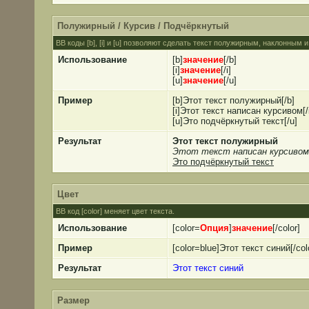
Полужирный / Курсив / Подчёркнутый
BB коды [b], [i] и [u] позволяют сделать текст полужирным, наклонным
Использование
[b]
значение
[/b]
[i]
значение
[/i]
[u]
значение
[/u]
Пример
[b]Этот текст полужирный[/b]
[i]Этот текст написан курсивом[/i
[u]Это подчёркнутый текст[/u]
Результат
Этот текст полужирный
Этот текст написан курсивом
Это подчёркнутый текст
Цвет
BB код [color] меняет цвет текста.
Использование
[color=
Опция
]
значение
[/color]
Пример
[color=blue]Этот текст синий[/col
Результат
Этот текст синий
Размер