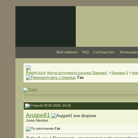
Мой кабинет
FAQ
Сообщество
Календар
Форум коттеджного поселка "Варежки"
>
Варежки-3
>
Ин
Газ
29.01.2020, 14:22
Андрей1
Junior Member
Газ