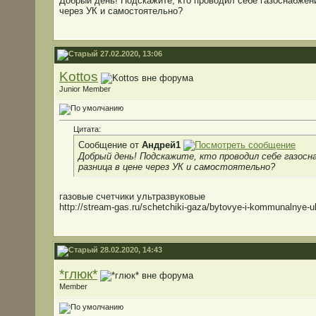
Добрый день! Подскажите, кто проводил себе газоснабжени
через УК и самостоятельно?
27.02.2020, 13:06
Kottos
Junior Member
Цитата:
Сообщение от
Андрей1
Добрый день! Подскажите, кто проводил себе газосна
разница в цене через УК и самостоятельно?
газовые счетчики ультразвуковые
http://stream-gas.ru/schetchiki-gaza/bytovye-i-kommunalnye-u
28.02.2020, 14:43
*глюк*
Member