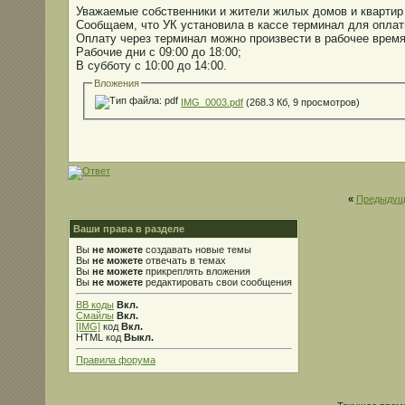
Уважаемые собственники и жители жилых домов и квартир
Сообщаем, что УК установила в кассе терминал для оплат
Оплату через терминал можно произвести в рабочее время
Рабочие дни с 09:00 до 18:00;
В субботу с 10:00 до 14:00.
Вложения
IMG_0003.pdf
(268.3 Кб, 9 просмотров)
«
Предыдущ
Ваши права в разделе
Вы
не можете
создавать новые темы
Вы
не можете
отвечать в темах
Вы
не можете
прикреплять вложения
Вы
не можете
редактировать свои сообщения
BB коды
Вкл.
Смайлы
Вкл.
[IMG]
код
Вкл.
HTML код
Выкл.
Правила форума