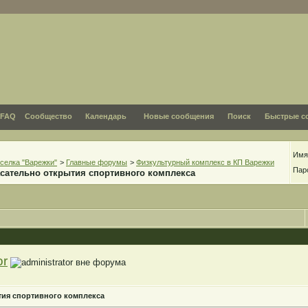
FAQ
Сообщество
Календарь
Новые сообщения
Поиск
Быстрые с
Имя
селка "Варежки"
>
Главные форумы
>
Физкультурный комплекс в КП Варежки
Пар
сательно открытия спортивного комплекса
or
тия спортивного комплекса