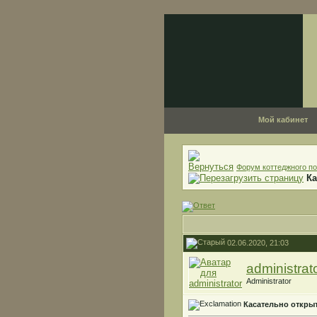
Мой кабинет
Форум коттеджного по
Ка
02.06.2020, 21:03
administrat
Administrator
Касательно откры