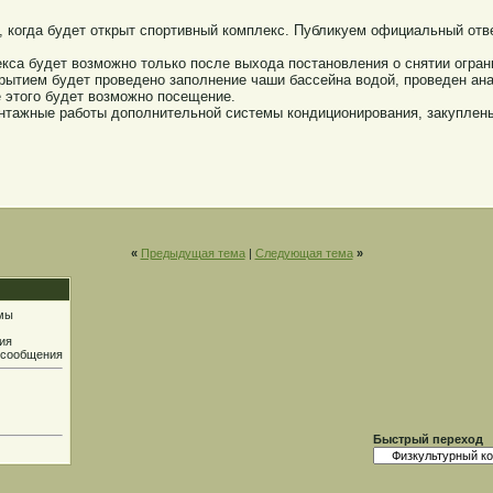
, когда будет открыт спортивный комплекс. Публикуем официальный отв
екса будет возможно только после выхода постановления о снятии огра
рытием будет проведено заполнение чаши бассейна водой, проведен ан
е этого будет возможно посещение.
нтажные работы дополнительной системы кондиционирования, закуплен
«
Предыдущая тема
|
Следующая тема
»
мы
ия
 сообщения
Быстрый переход