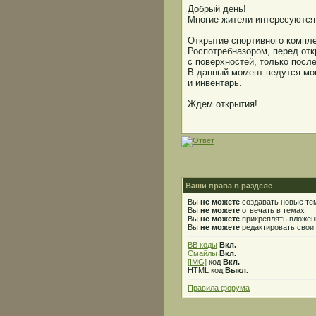
Добрый день!
Многие жители интересуются
Открытие спортивного компл
Роспотребназором, перед отк
с поверхностей, только посл
В данный момент ведутся мо
и инвентарь.
Ждем открытия!
Ваши права в разделе
Вы
не можете
создавать новые те
Вы
не можете
отвечать в темах
Вы
не можете
прикреплять вложен
Вы
не можете
редактировать свои
BB коды
Вкл.
Смайлы
Вкл.
[IMG]
код
Вкл.
HTML код
Выкл.
Правила форума