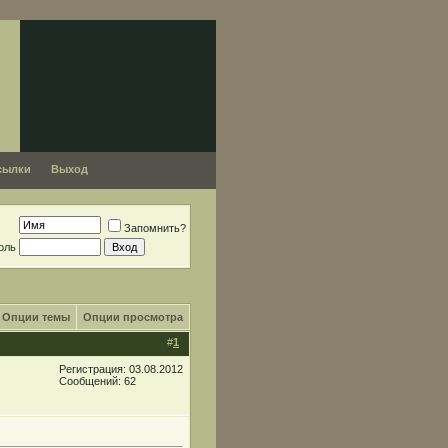
сылки
Выход
Запомнить?
оль
Опции темы
Опции просмотра
#
1
Регистрация: 03.08.2012
Сообщений: 62