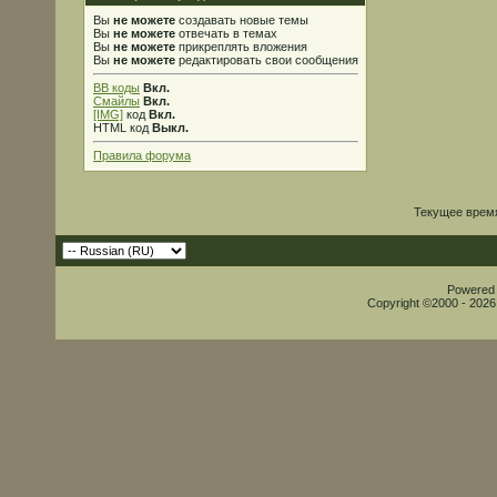
Вы
не можете
создавать новые темы
Вы
не можете
отвечать в темах
Вы
не можете
прикреплять вложения
Вы
не можете
редактировать свои сообщения
BB коды
Вкл.
Смайлы
Вкл.
[IMG]
код
Вкл.
HTML код
Выкл.
Правила форума
Текущее врем
Powered b
Copyright ©2000 - 2026,